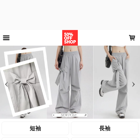
LOADING...
上架時間
銷售件數
銷售價格
樣式尺寸篩選
全部樣式
白
黑
藍
杏
綠
粉紅
黃
粉
如圖
灰
全部尺寸
S
M
L
XL
XXL
2XL
現貨商品