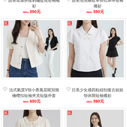
甜美花邊拼接刺繡提花短袖襯
甜美泡泡條紋單排扣系帶短袖
衫
襯衫
550元
550元
980元
980元
法式氣質V領小香風花呢別致
日系少女感四粒紐扣復古娃娃
橄欖扣短袖夾克短版外套
領休閒短袖襯衫
650元
590元
980元
980元