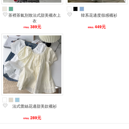
茶裡茶氣別致法式甜美襯衣上
韓系花邊度假感襯衫
衣
389元
449元
778元
898元
法式蕾絲花邊甜美款襯衫
289元
578元