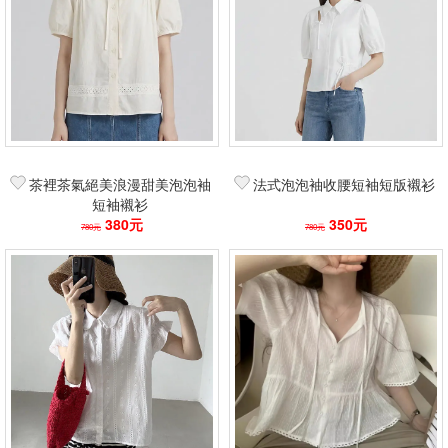
茶裡茶氣絕美浪漫甜美泡泡袖
法式泡泡袖收腰短袖短版襯衫
短袖襯衫
380元
350元
780元
780元