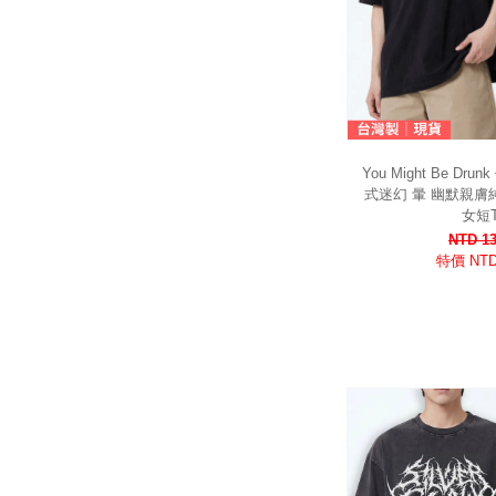
You Might Be Dr
式迷幻 暈 幽默親膚純
女短
NTD 1
特價 NTD