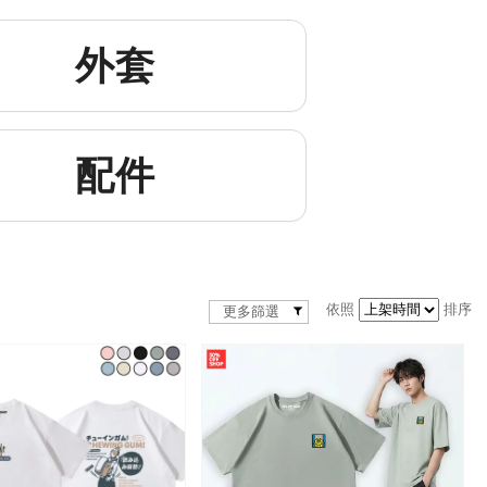
依照
排序
更多篩選