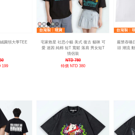
加絨圓領大學TEE
宅家救星 社恐小貓 美式 復古 貓咪 可
嚴禁吞嚥日
愛 迷因 純棉 短T 寬鬆 落肩 男女短T
頭 潮流 
情侶裝
50
NTD 780
 199
特價 NTD 380