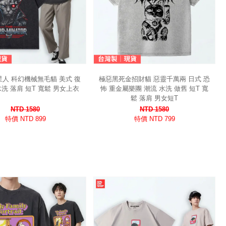
人 科幻機械無毛貓 美式 復
極惡黑死金招財貓 惡靈千萬兩 日式 恐
水洗 落肩 短T 寬鬆 男女上衣
怖 重金屬樂團 潮流 水洗 做舊 短T 寬
鬆 落肩 男女短T
NTD 1580
NTD 1580
特價 NTD 899
特價 NTD 799