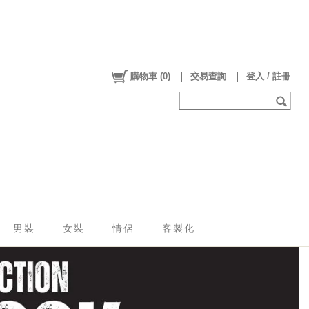
購物車
(
0
)
交易查詢
登入 / 註冊
男裝
女裝
情侶
客製化