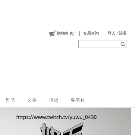
購物車
(
0
)
交易查詢
登入 / 註冊
男裝
女裝
情侶
客製化