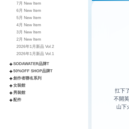
7月 New Item
6月 New Item
5月 New Item
4月 New Item
3月 New Item
2月 New Item
2026年1月新品 Vol.2
2026年1月新品 Vol.1
SODAWATER品牌T
50%OFF SHOP品牌T
不分類
全部短袖商品
全部長袖商品
全部外套COAT
喵汪星人
小熊│泰迪熊
有梗文字TEE
Y2K
美式風格
日式風格
戰國貓大人
肌肉地獄
暗黑
創作者聯名系列
不分類
所有短袖商品
所有涼感抗UV機能T
所有長袖商品
貓貓
狗狗
小熊
下午茶甜點
卡通
潮流
女裝館
不分類
阿香啵啵
Kono可諾
小舒舒
吃貨少女あか
奶加
鳥人瑞克斯
貝莉蒂絲
兔森森
米歪
蜜糖貓
Mineko_meow
煥悅工作室聯名
海王u魚
悠五 YuWu
擔擔麵
晴海はるみ
河豚小妞
酒咪
天奈莓璐 聯名
野生的淡水人 聯名
他(子) 聯名
夏琳(阿琳阿琳琳)聯名
雷德古雷夫 聯名
迪亞雜藝舖 聯名
熙潞姆 Shirumu聯名
嘎旋旋 聯名
霓茶 聯名
白兔兔兔聯名
Sam Bai✦ 桑唄✦聯名
咪寶 聯名
彌羽ゆう 聯名
柔一口甜 聯名
プラチナ普拉祈娜 聯名款
波風水雞 聯名
諾芙.exe聯名
鼠芝ミルチ 聯名
大鴉 聯名
蜜柑あいみ 聯名
來楽 聯名
緋嫣_睡眠ドーナツ聯名
伊德海拉ヽ 聯名
夢寐愛姆ユメビエム 聯名
吾貓ねこです聯名
阡狐Huni聯名
喇密聯名
阿栗栗聯名
皮立聯名
清玉聯名
水兔海聯名
諾櫻Noe聯名
日本曼生活聯名
萬萬丶聯名
米哇哇みわわ聯名
茶茶狐聯名
阿尼婪聯名
朶菟菈聯名
爪爪貓聯名
天奈雪羽聯名
黑狐洛克
夜某YamOuO聯名
綿羽ミルフィ
七兔なよみ聯名
小靜しずか聯名
楓棠兒聯名
嶺上荏染聯名
滔滔ラ聯名
橙雨沐沿聯名
五十鈴抹茶糰子
浮浪x飛行者
男裝館
不分類
上衣
下身
外套
女鞋
配件
配件
不分類
上衣
外套
褲子
配件
短袖
長袖
連衣裙
雪紡/針織
襯衫
套裝
背心
短褲
長褲
短裙
長裙
夾克
風衣
牛仔外套
鋪棉外套
毛衣外套
襪子
包包
不分類
帽子
眼鏡
髮妝
開運小物 fortune
短T
長袖
背心
襯衫
棒球外套/夾克
牛仔外套
風衣/大衣
鋪棉外套
短褲
長褲
棒球帽/老帽
漁夫帽
毛帽
其他帽款 others
太陽眼鏡
鏡框