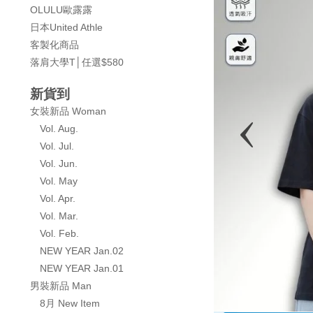
OLULU歐露露
日本United Athle
客製化商品
落肩大學T│任選$580
新貨到
女裝新品 Woman
Vol. Aug.
Vol. Jul.
Vol. Jun.
Vol. May
Vol. Apr.
Vol. Mar.
Vol. Feb.
NEW YEAR Jan.02
NEW YEAR Jan.01
男裝新品 Man
8月 New Item