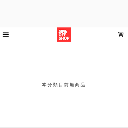
LOADING...
上架時間
銷售件數
銷售價格
樣式尺寸篩選
現貨商品
篩選
本分類目前無商品