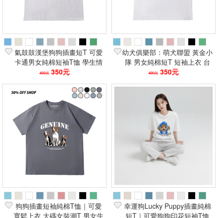
氣鼓鼓漢堡狗狗插畫短T 可愛
幼犬俱樂部：萌犬聯盟 黃金小
卡通男女純棉短袖T恤 學生情
隊 男女純棉短T 短袖上衣 台
侶裝大碼上衣
350元
灣現貨
350元
490元
490元
狗狗插畫短袖純棉T恤｜可愛
幸運狗Lucky Puppy插畫純棉
寬鬆上衣 大碼女裝潮T 男女生
短T｜可愛狗狗印花短袖T恤