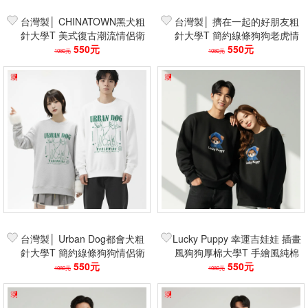
台灣製│ CHINATOWN黑犬粗
台灣製│ 擠在一起的好朋友粗
針大學T 美式復古潮流情侶衛
針大學T 簡約線條狗狗老虎情
衣 寬鬆落肩個性款
550元
侶衛衣 寬鬆落肩百搭款
550元
1080元
1080元
台灣製│ Urban Dog都會犬粗
Lucky Puppy 幸運吉娃娃 插畫
針大學T 簡約線條狗狗情侶衛
風狗狗厚棉大學T 手繪風純棉
衣 寬鬆落肩街頭潮流款
550元
落肩上衣 中性寬鬆街頭台灣製
550元
1080元
1080元
現貨