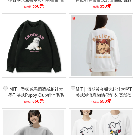
鬆落肩重磅保暖上衣情侶款
550元
落肩重磅保暖上衣情侶款
550元
1080元
1080元
MIT│ 香氛感馬爾濟斯粗針大
MIT│ 假期黃金獵犬粗針大學T
學T 法式Puppy Club奶油毛毛
美式潮流寵物情侶衛衣 寬鬆落
犬 寬鬆落肩療癒狗狗情侶款
550元
肩休閒款
550元
1080元
1080元