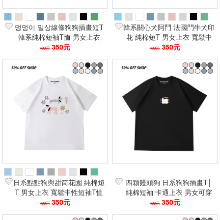
멍멍이 일상線條狗狗插畫短T
韓系關心犬阿鬥 法國鬥牛犬印
韓系純棉短袖T恤 男女上衣
花 純棉短T 男女上衣 寬鬆中
oversize 情侶裝 學生百搭
350元
性短袖T恤
350元
490元
490元
日系點點狗與甜筒花園 純棉短
四顆饅頭狗 日系狗狗插畫T│
T 男女上衣 寬鬆中性短袖T恤
純棉短袖 卡通上衣 男女可穿
350元
情侶裝 狗狗T恤
350元
490元
490元