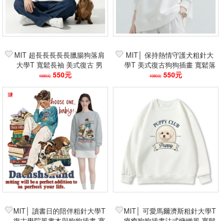
MIT 超長長長長長臘腸狗落肩
MIT│ 保持熱情守護犬粗針大
大學T 寬鬆長袖 美式復古 男
學T 美式復古狗狗插畫 寬鬆落
生女情侶裝 搞怪可愛保暖 長
550元
肩重磅保暖上衣 質感簡約情侶
550元
1080元
1080元
袖上衣
款
MIT│ 讀書日的陪伴粗針大學T
MIT│ 可愛馬爾濟斯粗針大學T
復古學院風書本與狗狗插畫 寬
療癒狗狗插畫法式慵懶風 寬鬆