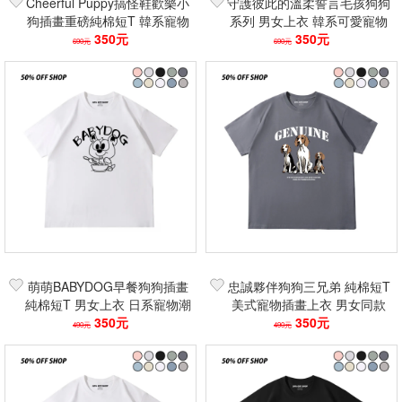
Cheerful Puppy搞怪鞋歡樂小
守護彼此的溫柔誓言毛孩狗狗
狗插畫重磅純棉短T 韓系寵物
系列 男女上衣 韓系可愛寵物
狗狗圖案短袖 休閒潮流百搭T
350元
圖案短袖 情侶裝 學生休閒百
350元
690元
690元
恤
搭潮流T恤
萌萌BABYDOG早餐狗狗插畫
忠誠夥伴狗狗三兄弟 純棉短T
純棉短T 男女上衣 日系寵物潮
美式寵物插畫上衣 男女同款
流短袖 休閒百搭情侶裝 學生
350元
oversize休閒潮流T恤 學生情
350元
490元
490元
穿搭T恤
侶