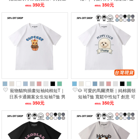
短T 情侶休閒穿搭推薦
350元
寬鬆上衣 女生上衣 男生短踢
350元
490元
490元
寵物貓狗插畫短袖純棉短T｜
🐶 可愛的馬爾濟斯｜純棉圓領
日系卡通圖案女生短袖T恤 男
短袖T恤 寬鬆中性短T 創意 可
生寬鬆百搭上衣 潮流穿搭
350元
愛 💙
350元
490元
490元