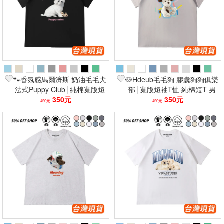
🐾香氛感馬爾濟斯 奶油毛毛犬
🐶Hdeub毛毛狗 膠囊狗狗俱樂
法式Puppy Club│純棉寬版短
部│寬版短袖T恤 純棉短T 男
袖T恤 男女短上衣👕
350元
女可穿 情侶裝 卡通印花👕
350元
490元
490元