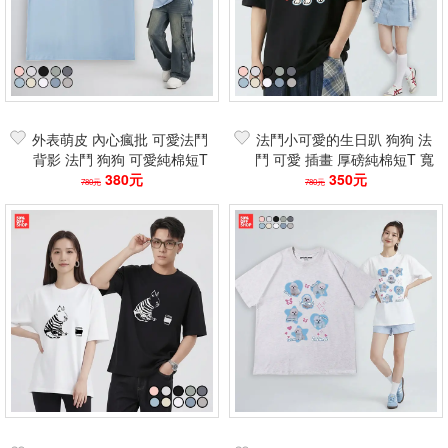
外表萌皮 內心瘋批 可愛法鬥
法鬥小可愛的生日趴 狗狗 法
背影 法鬥 狗狗 可愛純棉短T
鬥 可愛 插畫 厚磅純棉短T 寬
男女短袖上衣
380元
鬆落肩中性短袖上衣
350元
780元
780元