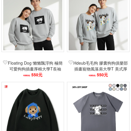
Floating Dog 懶懶飄浮狗 極簡
Hdeub毛毛狗 膠囊狗狗俱樂部
可愛狗狗插畫厚棉大學T長袖
插畫寵物風落肩大學T 美式厚
休閒街頭風衛衣 台灣製現貨
550元
棉純棉長袖T 台灣製潮流款
550元
1080元
1080元