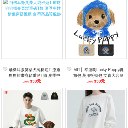
飛機耳微笑柴犬純棉短T 療癒
MIT│ 幸運狗Lucky Puppy帆
狗狗插畫寬鬆重磅T恤 夏季中
布包 萬用托特包 文青大容量
性情侶穿搭推薦 台灣高品質服
350元
手提袋 學生上班族購物袋
350元
780元
780元
飾