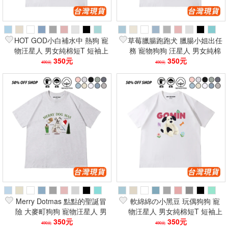
HOT GOD小白補水中 熱狗 寵
草莓臘腸跑跑犬 臘腸小姐出任
物汪星人 男女純棉短T 短袖上
務 寵物狗狗 汪星人 男女純棉
衣 台灣製 短袖T恤
350元
短T 短袖上衣 台灣製 短袖T恤
350元
490元
490元
Merry Dotmas 點點的聖誕冒
軟綿綿の小黑豆 玩偶狗狗 寵
險 大麥町狗狗 寵物汪星人 男
物汪星人 男女純棉短T 短袖上
女純棉短T 短袖上衣 台灣製
350元
衣 台灣製 短袖T恤
350元
490元
490元