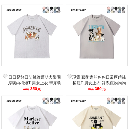
灣製
製
日日是好日艾希維爾萌犬樂園
現貨 藝術家的狗狗日常厚磅純
厚磅純棉短T 男女上衣 韓系狗
棉短T 男女上衣 韓系寵物狗狗
狗插畫 情侶裝短袖 學生休閒
350元
圖案短袖 情侶穿搭 學生休閒
350元
680元
690元
百搭 台灣製
百搭潮流T恤