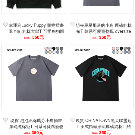
幸運狗Lucky Puppy 寵物插畫
想去星星那邊的小狗 厚磅純棉
風 粗針純棉大學T 可愛狗狗圖
短T 韓系可愛寵物風 oversize
案上衣 日系休閒百搭長袖質感
550元
寬鬆百搭短袖上衣 情侶學生街
350元
1080元
680元
T
頭穿搭
現貨 泡泡綿綿瑪芬小狗插畫
現貨 CHINATOWN黑犬聯盟短
厚磅純棉短T 日系可愛風寵物
T 美式街頭潮流厚磅純棉T 酷
狗狗短袖上衣 oversizeT恤 台
350元
狗插畫男女上衣 寵物狗狗台灣
350元
680元
680元