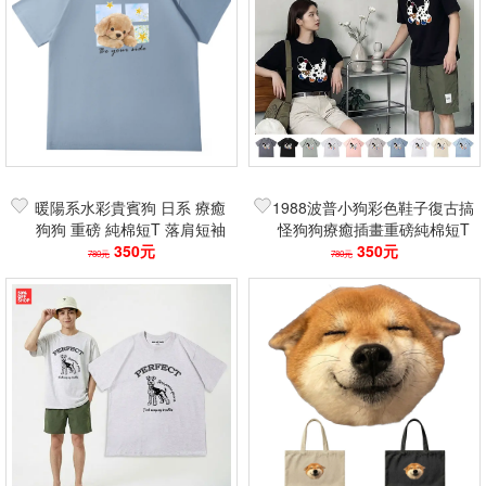
暖陽系水彩貴賓狗 日系 療癒
1988波普小狗彩色鞋子復古搞
狗狗 重磅 純棉短T 落肩短袖
怪狗狗療癒插畫重磅純棉短T
上衣 寬鬆 不透 中性
350元
落肩寬鬆不透中性情侶裝上衣
350元
780元
780元