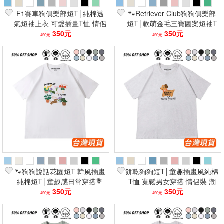
F1賽車狗俱樂部短T│純棉透
🐾Retriever Club狗狗俱樂部
氣短袖上衣 可愛插畫T恤 情侶
短T│軟萌金毛三寶圖案短袖T
裝寵物圖案 日系潮T💨
350元
350元
👕
490元
490元
🐾狗狗說話花園短T 韓風插畫
餅乾狗狗短T│童趣插畫風純棉
純棉短T│童趣感日常穿搭💐
T恤 寬鬆男女穿搭 情侶裝 潮
350元
流上衣
350元
490元
490元