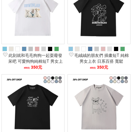
此刻就和毛毛狗狗一起耍廢發
毛絨絨的朋友們 插畫短T 純棉
呆吧 可愛狗狗純棉短T 男女上
男女上衣 日系百搭 寬鬆
衣 oversize寬鬆百搭 韓系學生
350元
oversize 潮流短袖T恤 情侶學
350元
490元
490元
情侶裝
生穿搭