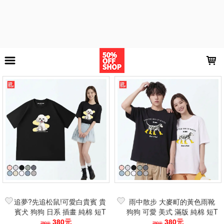
LOADING...
上架時間
銷售件數
銷售價格
樣式尺寸篩選
全部樣式
白
黑
奶杏
天藍
粉
海鷗灰
灰藍
高級灰
薄荷綠
鐵灰
全部尺寸
S
M
L
XL
XXL
3XL
4XL
追夢?先追松鼠!可愛白貴賓 貴
雨中散步 大麥町的黃色雨靴
現貨商品
賓犬 狗狗 日系 插畫 純棉 短T
狗狗 可愛 美式 滿版 純棉 短T
寬鬆 落肩 男女短T 情侶裝
380元
寬鬆 落肩 中性上衣
380元
780元
780元