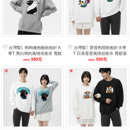
台灣製│ 狗狗擁抱藝術粗針大
台灣製│ 普普狗雨鞋粗針大學
學T 黑白簡約風情侶衛衣 寬鬆
T 日系普普風情侶衛衣 寬鬆落
落肩文藝潮流款
550元
肩趣味潮流款
550元
1080元
1080元