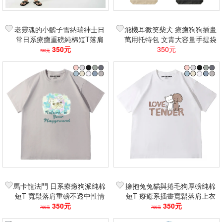
老靈魂的小鬍子雪納瑞紳士日
飛機耳微笑柴犬 療癒狗狗插畫
常日系療癒重磅純棉短T落肩
萬用托特包 文青大容量手提袋
寬鬆不透中性情侶裝上衣穿搭
350元
學生上班族必備購物袋
350元
780元
馬卡龍法鬥 日系療癒狗派純棉
擁抱兔兔貓與捲毛狗厚磅純棉
短T 寬鬆落肩重磅不透中性情
短T 療癒系插畫寬鬆落肩上衣
侶裝上衣穿搭必備
350元
中性情侶款衣櫃標配經典款
350元
780元
780元