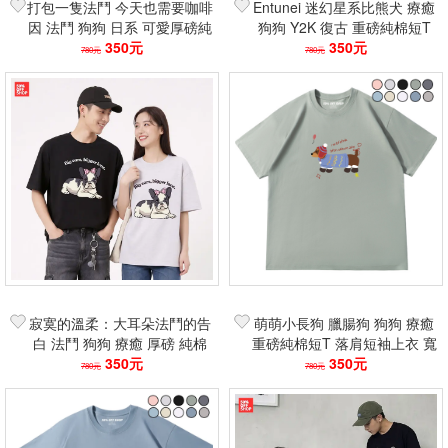
打包一隻法鬥 今天也需要咖啡
Entunei 迷幻星系比熊犬 療癒
因 法鬥 狗狗 日系 可愛厚磅純
狗狗 Y2K 復古 重磅純棉短T
棉短T 寬鬆中性短袖上衣
350元
寬鬆落肩 不透 中性短袖上衣
350元
780元
780元
寂寞的溫柔：大耳朵法鬥的告
萌萌小長狗 臘腸狗 狗狗 療癒
白 法鬥 狗狗 療癒 厚磅 純棉
重磅純棉短T 落肩短袖上衣 寬
短T 落肩 寬鬆 中性短袖上衣
350元
鬆 不透
350元
780元
780元