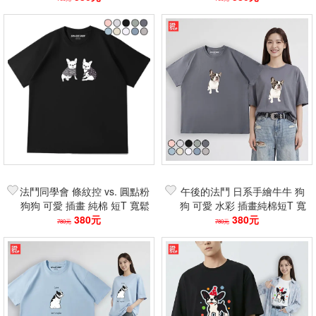
篩選
法鬥同學會 條紋控 vs. 圓點粉
午後的法鬥 日系手繪牛牛 狗
狗狗 可愛 插畫 純棉 短T 寬鬆
狗 可愛 水彩 插畫純棉短T 寬
落肩 中性上衣
380元
鬆落肩 男女短袖上衣
380元
780元
780元