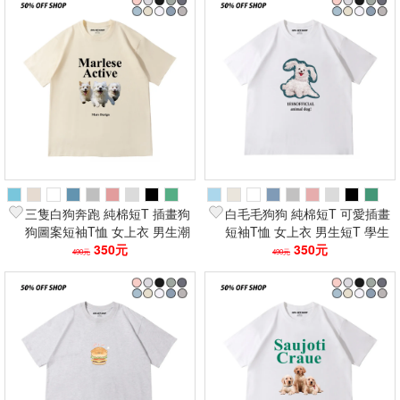
三隻白狗奔跑 純棉短T 插畫狗
白毛毛狗狗 純棉短T 可愛插畫
狗圖案短袖T恤 女上衣 男生潮
短袖T恤 女上衣 男生短T 學生
T 韓系寬鬆學生穿搭
350元
穿搭 寬鬆休閒T恤款
350元
490元
490元