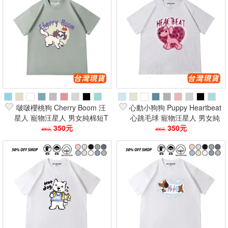
啵啵櫻桃狗 Cherry Boom 汪
心動小狗狗 Puppy Heartbeat
星人 寵物汪星人 男女純棉短T
心跳毛球 寵物汪星人 男女純
短袖上衣 台灣製 短袖T恤
350元
棉短T 短袖上衣 台灣製
350元
490元
490元