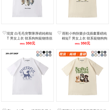
現貨 白毛毛突擊隊厚磅純棉短
雨鞋小狗快樂步伐插畫重磅純
T 男女上衣 韓系狗狗寵物情侶
棉短T 男女上衣 韓系寵物狗狗
裝oversize 學生休閒百搭潮流
350元
圖案短袖 情侶穿搭 學生休閒
350元
690元
690元
潮流百搭T恤