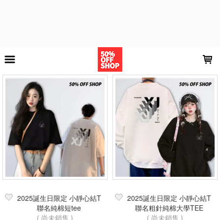
LOADING...
上架時間
銷售件數
銷售價格
樣式尺寸篩選
全部樣式
黑
粗針黑
粗針白
白
全部尺寸
M
L
XL
XXL
3XL
4XL
現貨商品
篩選
2025誕生日限定 小靜心結T
2025誕生日限定 小靜心結T
聯名純棉短tee
聯名粗針純棉大學TEE
( 尚未銷售 )
( 尚未銷售 )