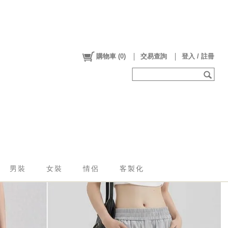
購物車
(
0
)
交易查詢
登入 / 註冊
男裝
女裝
情侶
客製化