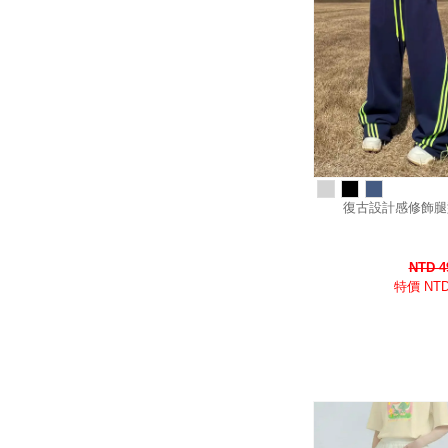
復古設計感修飾腿
NTD 4
特價 NTD