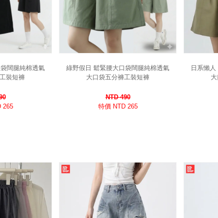
口袋闊腿純棉透氣
綠野假日 鬆緊腰大口袋闊腿純棉透氣
日系懶人
工裝短褲
大口袋五分褲工裝短褲
大
90
NTD 490
 265
特價 NTD 265