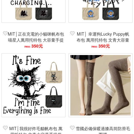
MIT│正在充電的小貓咪帆布包
MIT│ 幸運狗Lucky Puppy帆
喵星人萬用托特包 大容量手提
布包 萬用托特包 文青大容量
袋 趣味貓咪插畫 學生上班族
350元
手提袋 學生上班族購物袋
350元
780元
780元
必備購物袋
MIT│我很好炸毛貓帆布包 萬
雪國必備保暖過膝高筒防滑毛