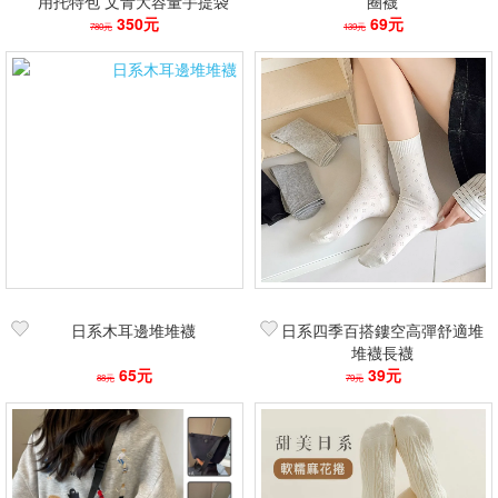
用托特包 文青大容量手提袋
圈襪
趣味貓咪插畫 學生上班族必備
350元
69元
780元
139元
購物袋
日系木耳邊堆堆襪
日系四季百搭鏤空高彈舒適堆
堆襪長襪
65元
39元
88元
79元