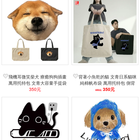
篩選
飛機耳微笑柴犬 療癒狗狗插畫
背著小魚乾的貓 文青日系貓咪
萬用托特包 文青大容量手提袋
純棉帆布袋 萬用托特包 側背
學生上班族必備購物袋
350元
包 購物袋 療癒系百搭穿搭必
350元
690元
備