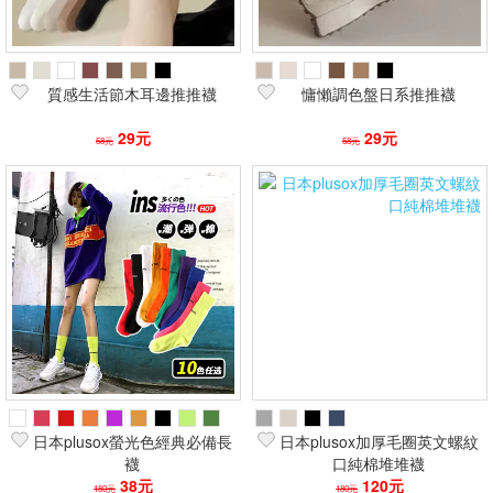
質感生活節木耳邊推推襪
慵懶調色盤日系推推襪
29元
29元
58元
58元
日本plusox螢光色經典必備長
日本plusox加厚毛圈英文螺紋
襪
口純棉堆堆襪
38元
120元
180元
180元