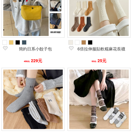
簡約日系小餃子包
6倍拉伸服貼軟糯麻花長襪
229元
25元
458元
50元