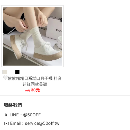
軟軟糯糯日系鬆口月子襪 抖音
超紅同款長襪
30元
80元