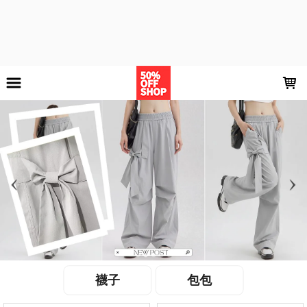
LOADING...
上架時間
銷售件數
銷售價格
樣式尺寸篩選
全部樣式
黑
白
黃
綠
藍
紅
卡其
粉
灰
紫
全部尺寸
L
大號
小號
方形款
水滴款
耳夾
耳夾一對
耳鈎
耳鉤
長襪
現貨商品