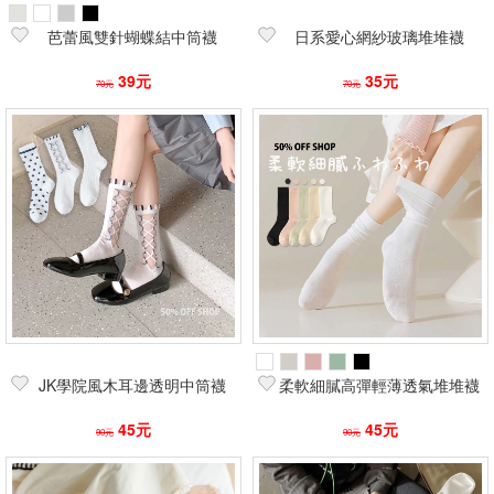
芭蕾風雙針蝴蝶結中筒襪
日系愛心網紗玻璃堆堆襪
39元
35元
70元
70元
JK學院風木耳邊透明中筒襪
柔軟細膩高彈輕薄透氣堆堆襪
45元
45元
90元
90元