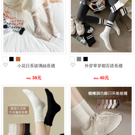
小花日系玻璃絲長襪
外穿單穿都百搭長襪
39元
40元
78元
80元