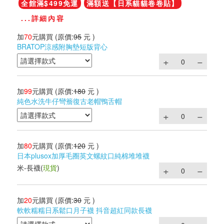
全館滿$499免運
滿額送【日系貓貓卷卷貼】
...詳細內容
加
70
元購買
(原價:
95
元 )
BRATOP涼感附胸墊短版背心
加
99
元購買
(原價:
180
元 )
純色水洗牛仔彎簷復古老帽鴨舌帽
加
80
元購買
(原價:
120
元 )
日本plusox加厚毛圈英文螺紋口純棉堆堆襪
米-長襪
(
現貨
)
加
20
元購買
(原價:
30
元 )
軟軟糯糯日系鬆口月子襪 抖音超紅同款長襪