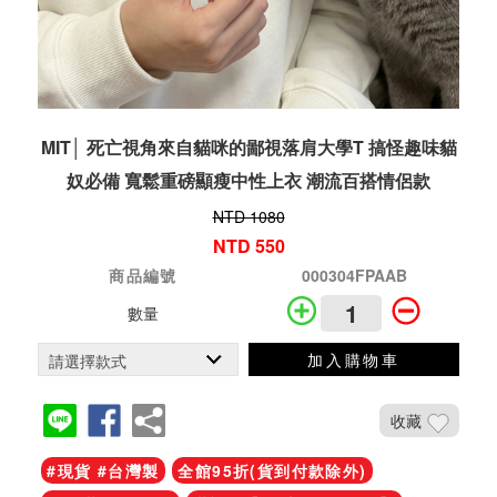
MIT│ 死亡視角來自貓咪的鄙視落肩大學T 搞怪趣味貓
奴必備 寬鬆重磅顯瘦中性上衣 潮流百搭情侶款
NTD 1080
NTD 550
商品編號
000304FPAAB
數量
加入購物車
收藏
#現貨 #台灣製
全館95折(貨到付款除外)