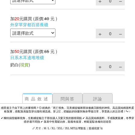
加
20
元購買
(原價:
40
元 )
外穿單穿都百搭長襪
加
50
元購買
(原價:
65
元 )
日系木耳邊堆堆襪
奶白
(
現貨
)
商品敘述
問與答
評論