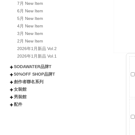
7月 New Item
6月 New Item
5月 New Item
4月 New Item
3月 New Item
2月 New Item
2026年1月新品 Vol.2
2026年1月新品 Vol.1
SODAWATER品牌T
50%OFF SHOP品牌T
不分類
全部短袖商品
全部長袖商品
全部外套COAT
喵汪星人
小熊│泰迪熊
有梗文字TEE
Y2K
美式風格
日式風格
戰國貓大人
肌肉地獄
暗黑
創作者聯名系列
不分類
所有短袖商品
所有涼感抗UV機能T
所有長袖商品
貓貓
狗狗
小熊
下午茶甜點
卡通
潮流
女裝館
不分類
Kono可諾
小舒舒
吃貨少女あか
奶加
鳥人瑞克斯
貝莉蒂絲
兔森森
米歪
蜜糖貓
Mineko_meow
煥悅工作室聯名
海王u魚
悠五 YuWu
擔擔麵
晴海はるみ
河豚小妞
酒咪
天奈莓璐 聯名
野生的淡水人 聯名
他(子) 聯名
夏琳(阿琳阿琳琳)聯名
雷德古雷夫 聯名
迪亞雜藝舖 聯名
熙潞姆 Shirumu聯名
嘎旋旋 聯名
霓茶 聯名
白兔兔兔聯名
Sam Bai✦ 桑唄✦聯名
咪寶 聯名
彌羽ゆう 聯名
柔一口甜 聯名
プラチナ普拉祈娜 聯名款
波風水雞 聯名
諾芙.exe聯名
鼠芝ミルチ 聯名
大鴉 聯名
蜜柑あいみ 聯名
來楽 聯名
緋嫣_睡眠ドーナツ聯名
伊德海拉ヽ 聯名
夢寐愛姆ユメビエム 聯名
吾貓ねこです聯名
阡狐Huni聯名
喇密聯名
阿栗栗聯名
皮立聯名
清玉聯名
水兔海聯名
諾櫻Noe聯名
日本曼生活聯名
萬萬丶聯名
米哇哇みわわ聯名
茶茶狐聯名
阿尼婪聯名
朶菟菈聯名
爪爪貓聯名
天奈雪羽聯名
黑狐洛克
夜某YamOuO聯名
阿香聯名
綿羽ミルフィ
七兔なよみ聯名
小靜しずか聯名
楓棠兒聯名
嶺上荏染聯名
滔滔ラ聯名
橙雨沐沿聯名
五十鈴抹茶糰子
浮浪x飛行者
男裝館
不分類
上衣
下身
外套
女鞋
配件
配件
不分類
上衣
外套
褲子
配件
短袖
長袖
連衣裙
雪紡/針織
襯衫
套裝
背心
短褲
長褲
短裙
長裙
夾克
風衣
牛仔外套
鋪棉外套
毛衣外套
襪子
包包
不分類
帽子
眼鏡
髮妝
開運小物 fortune
短T
長袖
背心
襯衫
棒球外套/夾克
牛仔外套
風衣/大衣
鋪棉外套
短褲
長褲
棒球帽/老帽
漁夫帽
毛帽
其他帽款 others
太陽眼鏡
鏡框