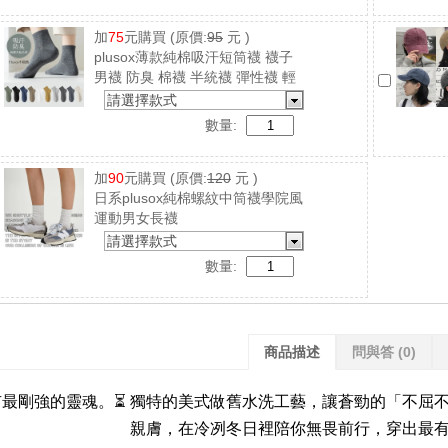
加
75
元購買
(原價:
95
元 )
plusox薄款純棉吸汗短筒襪 襪子
男襪 防臭 棉襪 半統襪 彈性襪 輕
薄透氣
請選擇款式
數量:
加
90
元購買
(原價:
120
元 )
日系plusox純棉螺紋中筒襪學院風
運動男女長襪
請選擇款式
數量:
商品描述
問與答
(0)