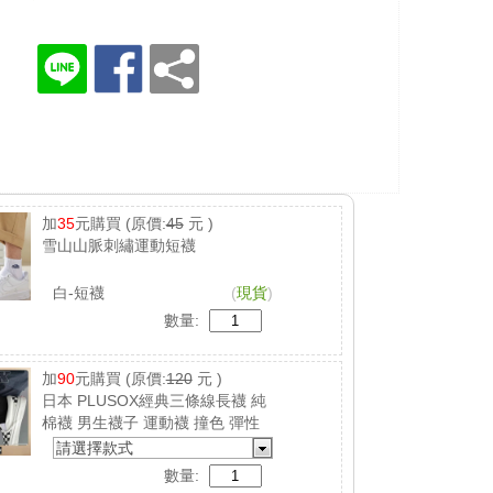
加
35
元購買
(原價:
45
元 )
雪山山脈刺繡運動短襪
白-短襪
(
現貨
)
數量:
加
90
元購買
(原價:
120
元 )
日本 PLUSOX經典三條線長襪 純
棉襪 男生襪子 運動襪 撞色 彈性
襪 吸汗 防臭
請選擇款式
數量: