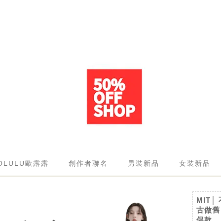
OLULU歐露露
創作者聯名
男裝新品
女裝新品
MIT
古做舊
侶款