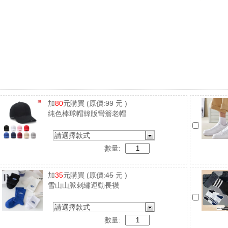
加
80
元購買
(原價:
99
元 )
純色棒球帽韓版彎簷老帽
請選擇款式
數量:
加
35
元購買
(原價:
45
元 )
雪山山脈刺繡運動長襪
請選擇款式
數量: