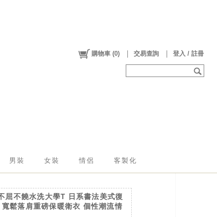
購物車
(
0
)
交易查詢
登入 / 註冊
男裝
女裝
情侶
客製化
│ 不屈不饒水洗大學T 日系書法美式復
 寬鬆落肩重磅保暖衛衣 個性潮流情