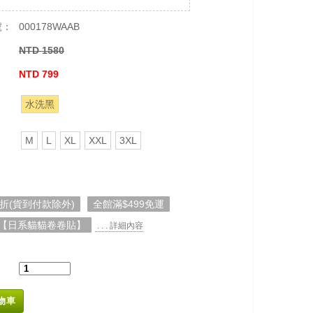
號：
000178WAAB
NTD 1580
：
NTD 799
水洗黑
M
L
XL
XXL
3XL
5折(貨到付款除外)
全館滿$499免運
【日系貓貓卷卷貼】
. . . 詳細內容
物車