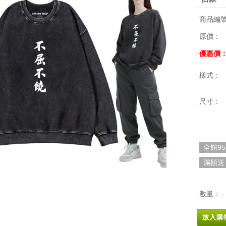
商品編
原價：
優惠價
樣式：
尺寸：
全館9
滿額送
數量：
放入購