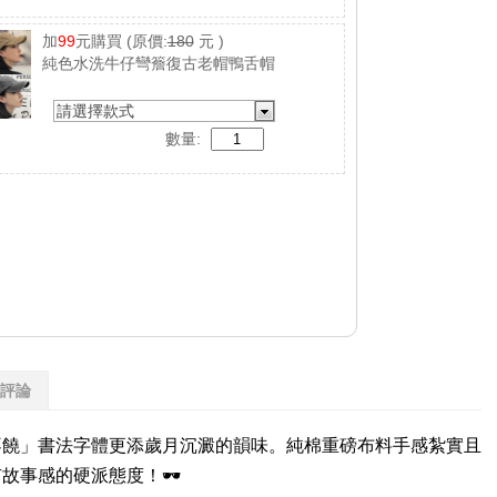
加
99
元購買
(原價:
180
元 )
純色水洗牛仔彎簷復古老帽鴨舌帽
請選擇款式
數量:
評論