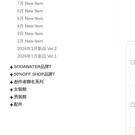
7月 New Item
6月 New Item
5月 New Item
4月 New Item
3月 New Item
2月 New Item
2026年1月新品 Vol.2
2026年1月新品 Vol.1
SODAWATER品牌T
50%OFF SHOP品牌T
不分類
全部短袖商品
全部長袖商品
全部外套COAT
喵汪星人
小熊│泰迪熊
有梗文字TEE
Y2K
美式風格
日式風格
戰國貓大人
肌肉地獄
暗黑
創作者聯名系列
不分類
所有短袖商品
所有涼感抗UV機能T
所有長袖商品
貓貓
狗狗
小熊
下午茶甜點
卡通
潮流
女裝館
不分類
沐琳星綻Universe
日下みゆき
阿香啵啵
Kono可諾
小舒舒
吃貨少女あか
奶加
鳥人瑞克斯
貝莉蒂絲
兔森森
米歪
蜜糖貓
Mineko_meow
煥悅工作室聯名
海王u魚
悠五 YuWu
擔擔麵
晴海はるみ
河豚小妞
酒咪
天奈莓璐 聯名
野生的淡水人 聯名
他(子) 聯名
夏琳(阿琳阿琳琳)聯名
雷德古雷夫 聯名
迪亞雜藝舖 聯名
熙潞姆 Shirumu聯名
嘎旋旋 聯名
霓茶 聯名
白兔兔兔聯名
Sam Bai✦ 桑唄✦聯名
咪寶 聯名
彌羽ゆう 聯名
柔一口甜 聯名
プラチナ普拉祈娜 聯名款
波風水雞 聯名
諾芙.exe聯名
鼠芝ミルチ 聯名
大鴉 聯名
蜜柑あいみ 聯名
來楽 聯名
緋嫣_睡眠ドーナツ聯名
伊德海拉ヽ 聯名
夢寐愛姆ユメビエム 聯名
吾貓ねこです聯名
阡狐Huni聯名
喇密聯名
阿栗栗聯名
皮立聯名
清玉聯名
水兔海聯名
諾櫻Noe聯名
日本曼生活聯名
萬萬丶聯名
米哇哇みわわ聯名
茶茶狐聯名
阿尼婪聯名
朶菟菈聯名
爪爪貓聯名
天奈雪羽聯名
黑狐洛克
夜某YamOuO聯名
綿羽ミルフィ
七兔なよみ聯名
小靜しずか聯名
楓棠兒聯名
嶺上荏染聯名
滔滔ラ聯名
橙雨沐沿聯名
五十鈴抹茶糰子
浮浪x飛行者
男裝館
不分類
上衣
下身
外套
女鞋
配件
配件
不分類
上衣
外套
褲子
配件
短袖
長袖
連衣裙
雪紡/針織
襯衫
套裝
背心
短褲
長褲
短裙
長裙
夾克
風衣
牛仔外套
鋪棉外套
毛衣外套
襪子
包包
不分類
帽子
眼鏡
髮妝
開運小物 fortune
短T
長袖
背心
襯衫
棒球外套/夾克
牛仔外套
風衣/大衣
鋪棉外套
短褲
長褲
棒球帽/老帽
漁夫帽
毛帽
其他帽款 others
太陽眼鏡
鏡框