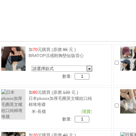
加
70
元購買
(原價:
95
元 )
BRATOP涼感附胸墊短版背心
請選擇款式
數量:
加
80
元購買
(原價:
120
元 )
日本plusox加厚毛圈英文螺紋口純
棉堆堆襪
米-長襪
(
現貨
)
數量:
加
20
元購買
(原價:
40
元 )