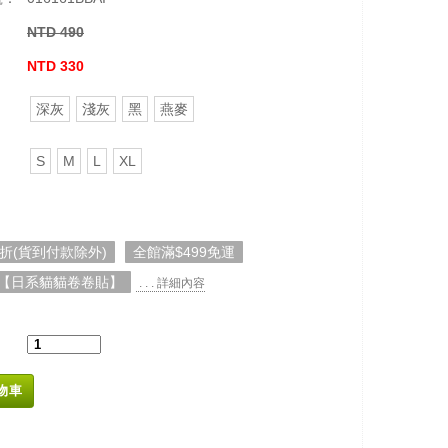
NTD 490
：
NTD 330
深灰
淺灰
黑
燕麥
S
M
L
XL
5折(貨到付款除外)
全館滿$499免運
【日系貓貓卷卷貼】
. . . 詳細內容
物車