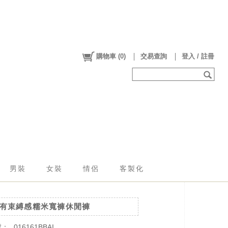
購物車
(
0
)
交易查詢
登入 / 註冊
男裝
女裝
情侶
客製化
有束縛感糯米寬褲休閒褲
號：
016161BBAI