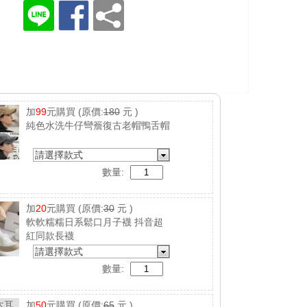
加
99
元購買
(原價:
180
元 )
純色水洗牛仔彎簷復古老帽鴨舌帽
請選擇款式
數量:
加
20
元購買
(原價:
30
元 )
軟軟糯糯日系鬆口月子襪 抖音超
紅同款長襪
請選擇款式
數量:
加
50
元購買
(原價:
65
元 )