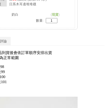
日系木耳邊堆堆襪
奶白
(
現貨
)
數量:
評論