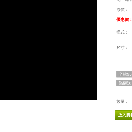
原價：
優惠價
樣式：
尺寸：
全館9
滿額送
數量：
放入購