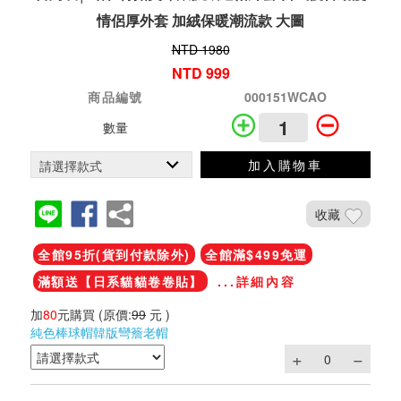
情侶厚外套 加絨保暖潮流款 大圖
NTD 1980
NTD 999
商品編號
000151WCAO
數量
加入購物車
收藏
全館95折(貨到付款除外)
全館滿$499免運
滿額送【日系貓貓卷卷貼】
...詳細內容
加
80
元購買
(原價:
99
元 )
純色棒球帽韓版彎簷老帽