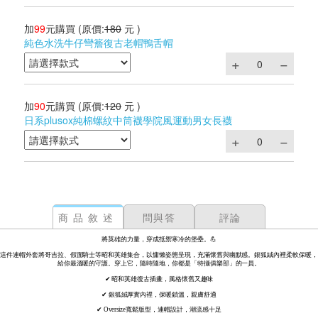
加
99
元購買
(原價:
180
元 )
純色水洗牛仔彎簷復古老帽鴨舌帽
加
90
元購買
(原價:
120
元 )
日系plusox純棉螺紋中筒襪學院風運動男女長襪
商品敘述
問與答
評論