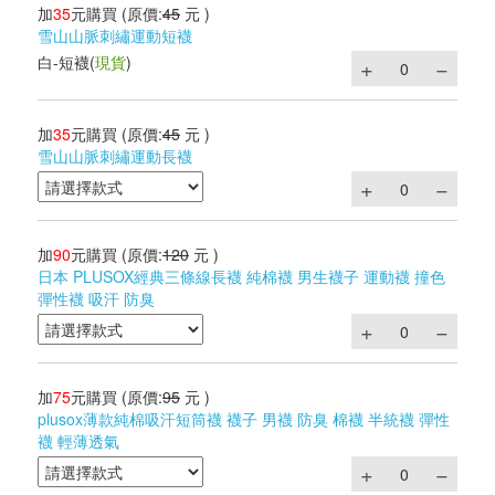
加
35
元購買
(原價:
45
元 )
雪山山脈刺繡運動短襪
白-短襪
(
現貨
)
加
35
元購買
(原價:
45
元 )
雪山山脈刺繡運動長襪
加
90
元購買
(原價:
120
元 )
日本 PLUSOX經典三條線長襪 純棉襪 男生襪子 運動襪 撞色
彈性襪 吸汗 防臭
加
75
元購買
(原價:
95
元 )
plusox薄款純棉吸汗短筒襪 襪子 男襪 防臭 棉襪 半統襪 彈性
襪 輕薄透氣