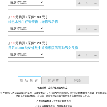
加
99
元購買
(原價:
180
元 )
純色水洗牛仔彎簷復古老帽鴨舌帽
加
90
元購買
(原價:
120
元 )
日系plusox純棉螺紋中筒襪學院風運動男女長襪
商品敘述
問與答
評論