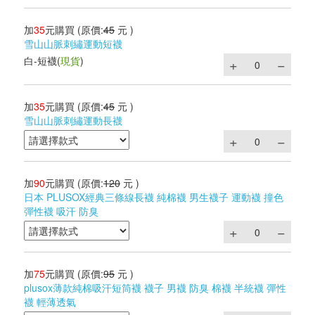
加
35
元購買
(原價:
45
元 )
雪山山脈刺繡運動短襪
白-短襪
(
現貨
)
加
35
元購買
(原價:
45
元 )
雪山山脈刺繡運動長襪
加
90
元購買
(原價:
120
元 )
日本 PLUSOX經典三條線長襪 純棉襪 男生襪子 運動襪 撞色
彈性襪 吸汗 防臭
加
75
元購買
(原價:
95
元 )
plusox薄款純棉吸汗短筒襪 襪子 男襪 防臭 棉襪 半統襪 彈性
襪 輕薄透氣