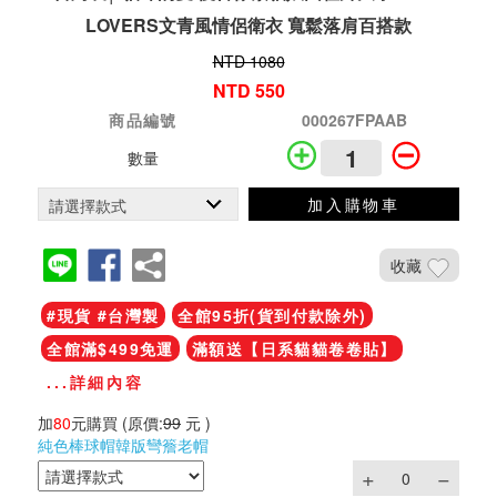
LOVERS文青風情侶衛衣 寬鬆落肩百搭款
NTD 1080
NTD 550
商品編號
000267FPAAB
數量
加入購物車
收藏
#現貨 #台灣製
全館95折(貨到付款除外)
全館滿$499免運
滿額送【日系貓貓卷卷貼】
...詳細內容
加
80
元購買
(原價:
99
元 )
純色棒球帽韓版彎簷老帽