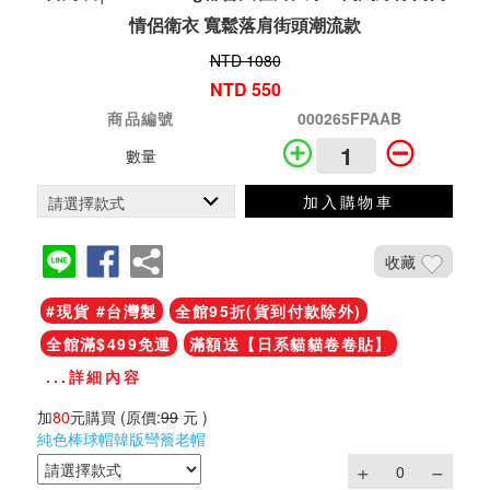
情侶衛衣 寬鬆落肩街頭潮流款
NTD 1080
NTD 550
商品編號
000265FPAAB
數量
加入購物車
收藏
#現貨 #台灣製
全館95折(貨到付款除外)
全館滿$499免運
滿額送【日系貓貓卷卷貼】
...詳細內容
加
80
元購買
(原價:
99
元 )
純色棒球帽韓版彎簷老帽