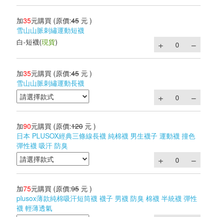
加
35
元購買
(原價:
45
元 )
雪山山脈刺繡運動短襪
白-短襪
(
現貨
)
加
35
元購買
(原價:
45
元 )
雪山山脈刺繡運動長襪
加
90
元購買
(原價:
120
元 )
日本 PLUSOX經典三條線長襪 純棉襪 男生襪子 運動襪 撞色
彈性襪 吸汗 防臭
加
75
元購買
(原價:
95
元 )
plusox薄款純棉吸汗短筒襪 襪子 男襪 防臭 棉襪 半統襪 彈性
襪 輕薄透氣