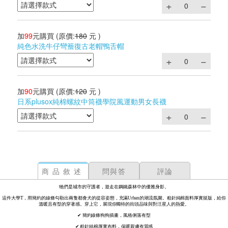
加
99
元購買
(原價:
180
元 )
純色水洗牛仔彎簷復古老帽鴨舌帽
加
90
元購買
(原價:
120
元 )
日系plusox純棉螺紋中筒襪學院風運動男女長襪
商品敘述
問與答
評論