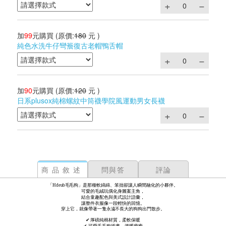
加
99
元購買
(原價:
180
元 )
純色水洗牛仔彎簷復古老帽鴨舌帽
加
90
元購買
(原價:
120
元 )
日系plusox純棉螺紋中筒襪學院風運動男女長襪
商品敘述
問與答
評論