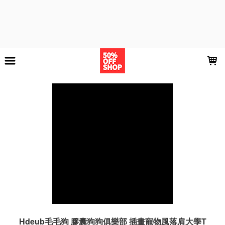
LOADING...
Hdeub毛毛狗 膠囊狗狗俱樂部 插畫寵物風落肩大學T