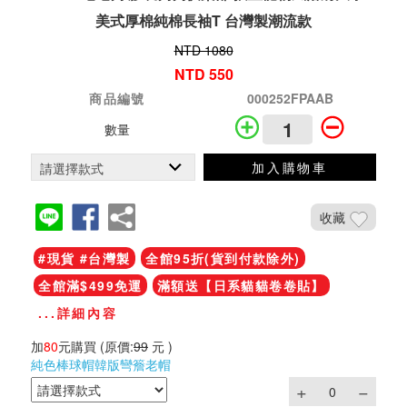
美式厚棉純棉長袖T 台灣製潮流款
NTD 1080
NTD 550
商品編號
000252FPAAB
數量
加入購物車
收藏
#現貨 #台灣製
全館95折(貨到付款除外)
全館滿$499免運
滿額送【日系貓貓卷卷貼】
...詳細內容
加
80
元購買
(原價:
99
元 )
純色棒球帽韓版彎簷老帽