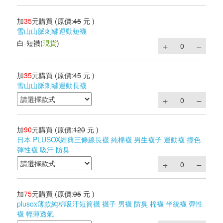
加
35
元購買
(原價:
45
元 )
雪山山脈刺繡運動短襪
白-短襪
(
現貨
)
加
35
元購買
(原價:
45
元 )
雪山山脈刺繡運動長襪
加
90
元購買
(原價:
120
元 )
日本 PLUSOX經典三條線長襪 純棉襪 男生襪子 運動襪 撞色
彈性襪 吸汗 防臭
加
75
元購買
(原價:
95
元 )
plusox薄款純棉吸汗短筒襪 襪子 男襪 防臭 棉襪 半統襪 彈性
襪 輕薄透氣