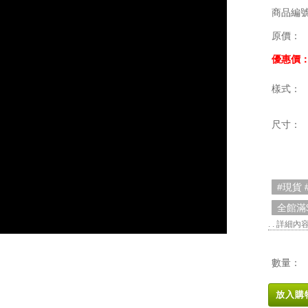
商品編
原價：
優惠價
樣式：
尺寸：
#現貨 
全館滿
. . 詳細內
數量：
放入購