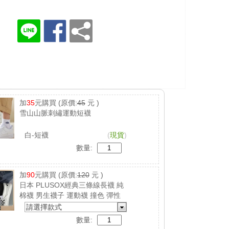
加
35
元購買
(原價:
45
元 )
雪山山脈刺繡運動短襪
白-短襪
(
現貨
)
數量:
加
90
元購買
(原價:
120
元 )
日本 PLUSOX經典三條線長襪 純
棉襪 男生襪子 運動襪 撞色 彈性
襪 吸汗 防臭
請選擇款式
數量: