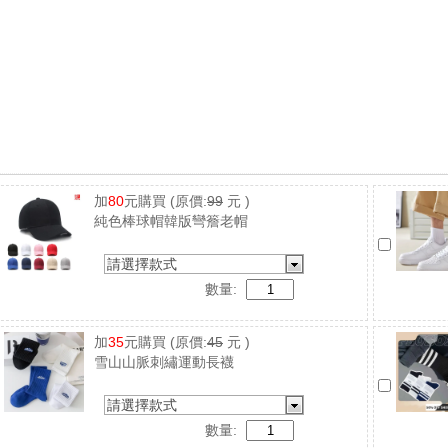
加
80
元購買
(原價:
99
元 )
純色棒球帽韓版彎簷老帽
請選擇款式
數量:
加
35
元購買
(原價:
45
元 )
雪山山脈刺繡運動長襪
請選擇款式
數量: