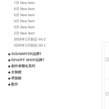
7月 New Item
6月 New Item
5月 New Item
4月 New Item
3月 New Item
2月 New Item
2026年1月新品 Vol.2
2026年1月新品 Vol.1
SODAWATER品牌T
50%OFF SHOP品牌T
不分類
全部短袖商品
全部長袖商品
全部外套COAT
喵汪星人
小熊│泰迪熊
有梗文字TEE
Y2K
美式風格
日式風格
戰國貓大人
肌肉地獄
暗黑
創作者聯名系列
不分類
所有短袖商品
所有涼感抗UV機能T
所有長袖商品
貓貓
狗狗
小熊
下午茶甜點
卡通
潮流
女裝館
不分類
Kono可諾
小舒舒
吃貨少女あか
奶加
鳥人瑞克斯
貝莉蒂絲
兔森森
米歪
蜜糖貓
Mineko_meow
煥悅工作室聯名
海王u魚
悠五 YuWu
擔擔麵
晴海はるみ
河豚小妞
酒咪
天奈莓璐 聯名
野生的淡水人 聯名
他(子) 聯名
夏琳(阿琳阿琳琳)聯名
雷德古雷夫 聯名
迪亞雜藝舖 聯名
熙潞姆 Shirumu聯名
嘎旋旋 聯名
霓茶 聯名
白兔兔兔聯名
Sam Bai✦ 桑唄✦聯名
咪寶 聯名
彌羽ゆう 聯名
柔一口甜 聯名
プラチナ普拉祈娜 聯名款
波風水雞 聯名
諾芙.exe聯名
鼠芝ミルチ 聯名
大鴉 聯名
蜜柑あいみ 聯名
來楽 聯名
緋嫣_睡眠ドーナツ聯名
伊德海拉ヽ 聯名
夢寐愛姆ユメビエム 聯名
吾貓ねこです聯名
阡狐Huni聯名
喇密聯名
阿栗栗聯名
皮立聯名
清玉聯名
水兔海聯名
諾櫻Noe聯名
日本曼生活聯名
萬萬丶聯名
米哇哇みわわ聯名
茶茶狐聯名
阿尼婪聯名
朶菟菈聯名
爪爪貓聯名
天奈雪羽聯名
黑狐洛克
夜某YamOuO聯名
阿香聯名
綿羽ミルフィ
七兔なよみ聯名
小靜しずか聯名
楓棠兒聯名
嶺上荏染聯名
滔滔ラ聯名
橙雨沐沿聯名
五十鈴抹茶糰子
浮浪x飛行者
男裝館
不分類
上衣
下身
外套
女鞋
配件
配件
不分類
上衣
外套
褲子
配件
短袖
長袖
連衣裙
雪紡/針織
襯衫
套裝
背心
短褲
長褲
短裙
長裙
夾克
風衣
牛仔外套
鋪棉外套
毛衣外套
襪子
包包
不分類
帽子
眼鏡
髮妝
開運小物 fortune
短T
長袖
背心
襯衫
棒球外套/夾克
牛仔外套
風衣/大衣
鋪棉外套
短褲
長褲
棒球帽/老帽
漁夫帽
毛帽
其他帽款 others
太陽眼鏡
鏡框