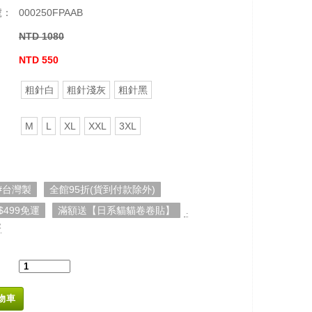
號：
000250FPAAB
NTD 1080
：
NTD 550
粗針白
粗針淺灰
粗針黑
M
L
XL
XXL
3XL
#台灣製
全館95折(貨到付款除外)
$499免運
滿額送【日系貓貓卷卷貼】
.
容
物車