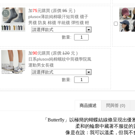
加
75
元購買
(原價:
95
元 )
plusox薄款純棉吸汗短筒襪 襪子
男襪 防臭 棉襪 半統襪 彈性襪 輕
薄透氣
請選擇款式
數量:
加
90
元購買
(原價:
120
元 )
日系plusox純棉螺紋中筒襪學院風
運動男女長襪
請選擇款式
數量:
商品描述
問與答
(0)