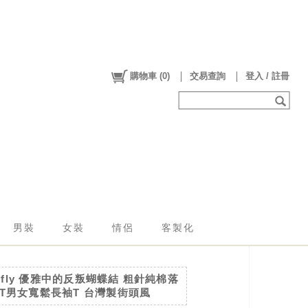
購物車
(
0
)
交易查詢
登入 / 註冊
男裝
女裝
情侶
客製化
erfly 優雅中的反叛蝴蝶結 粗針純棉落
T男女寬鬆長袖T 台灣製街頭風