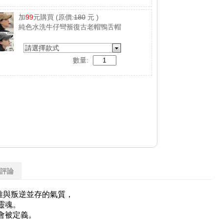
加
99
元購買
(原價:
180
元 )
純色水洗牛仔彎簷復古老帽鴨舌帽
請選擇款式
數量:
評論