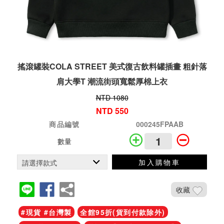
搖滾罐裝COLA STREET 美式復古飲料罐插畫 粗針落
肩大學T 潮流街頭寬鬆厚棉上衣
NTD 1080
NTD 550
商品編號
000245FPAAB
數量
加入購物車
收藏
#現貨 #台灣製
全館95折(貨到付款除外)