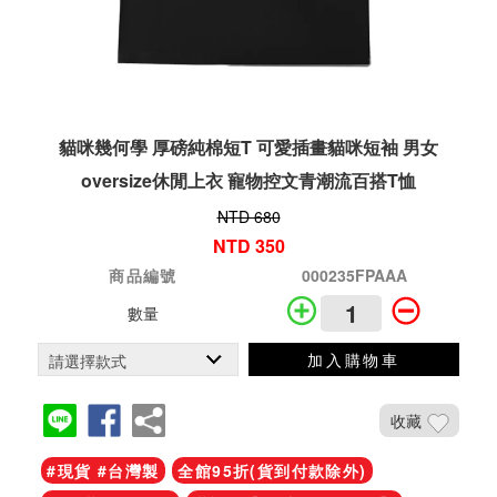
貓咪幾何學 厚磅純棉短T 可愛插畫貓咪短袖 男女
oversize休閒上衣 寵物控文青潮流百搭T恤
NTD 680
NTD 350
商品編號
000235FPAAA
數量
加入購物車
收藏
#現貨 #台灣製
全館95折(貨到付款除外)