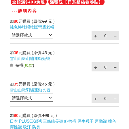
全館滿$499免運
滿額送【日系貓貓卷卷貼】
...詳細內容
加
80
元購買
(原價:
99
元 )
純色棒球帽韓版彎簷老帽
加
35
元購買
(原價:
45
元 )
雪山山脈刺繡運動短襪
白-短襪
(
現貨
)
加
35
元購買
(原價:
45
元 )
雪山山脈刺繡運動長襪
加
90
元購買
(原價:
120
元 )
日本 PLUSOX經典三條線長襪 純棉襪 男生襪子 運動襪 撞色
彈性襪 吸汗 防臭