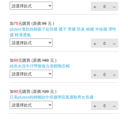
加
75
元購買
(原價:
95
元 )
plusox薄款純棉吸汗短筒襪 襪子 男襪 防臭 棉襪 半統襪 彈性
襪 輕薄透氣
加
99
元購買
(原價:
180
元 )
純色水洗牛仔彎簷復古老帽鴨舌帽
加
90
元購買
(原價:
120
元 )
日系plusox純棉螺紋中筒襪學院風運動男女長襪