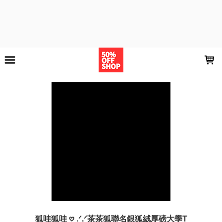
LOADING...
狐哇狐哇 𖹭 .ᐟ.ᐟ茶茶狐聯名銀狐絨厚磅大學T