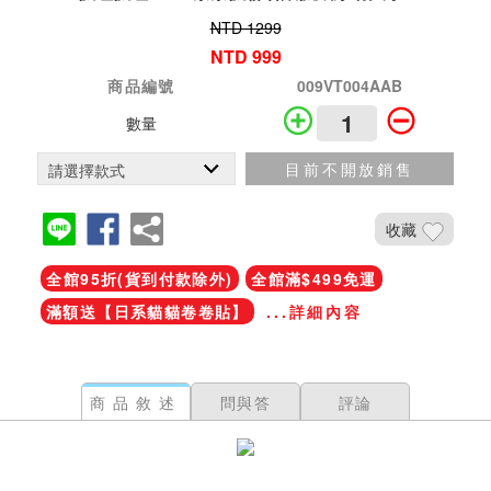
NTD 1299
NTD 999
商品編號
009VT004AAB
數量
目前不開放銷售
收藏
全館95折(貨到付款除外)
全館滿$499免運
滿額送【日系貓貓卷卷貼】
...詳細內容
商品敘述
問與答
評論