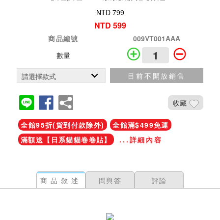
NTD 799
NTD 599
商品編號
009VT001AAA
數量
目前不開放銷售
收藏
全館95折(貨到付款除外)
全館滿$499免運
滿額送【日系貓貓卷卷貼】
...詳細內容
商品敘述
問與答
評論