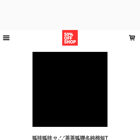
LOADING...
狐哇狐哇 𖹭 .ᐟ.ᐟ茶茶狐聯名純棉短T