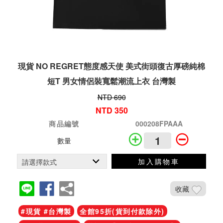
現貨 NO REGRET態度感天使 美式街頭復古厚磅純棉
短T 男女情侶裝寬鬆潮流上衣 台灣製
NTD 690
NTD 350
商品編號
000208FPAAA
數量
加入購物車
收藏
#現貨 #台灣製
全館95折(貨到付款除外)