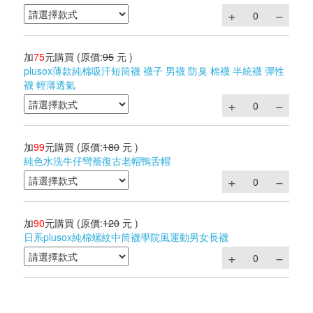
加
75
元購買
(原價:
95
元 )
plusox薄款純棉吸汗短筒襪 襪子 男襪 防臭 棉襪 半統襪 彈性
襪 輕薄透氣
加
99
元購買
(原價:
180
元 )
純色水洗牛仔彎簷復古老帽鴨舌帽
加
90
元購買
(原價:
120
元 )
日系plusox純棉螺紋中筒襪學院風運動男女長襪