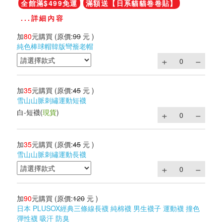
全館滿$499免運
滿額送【日系貓貓卷卷貼】
...詳細內容
加
80
元購買
(原價:
99
元 )
純色棒球帽韓版彎簷老帽
加
35
元購買
(原價:
45
元 )
雪山山脈刺繡運動短襪
白-短襪
(
現貨
)
加
35
元購買
(原價:
45
元 )
雪山山脈刺繡運動長襪
加
90
元購買
(原價:
120
元 )
日本 PLUSOX經典三條線長襪 純棉襪 男生襪子 運動襪 撞色
彈性襪 吸汗 防臭