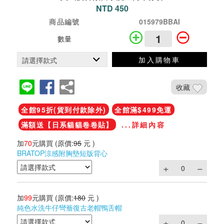
NTD 450
商品編號
015979BBAI
數量
加入購物車
收藏
全館95折(貨到付款除外)
全館滿$499免運
滿額送【日系貓貓卷卷貼】
...詳細內容
加
70
元購買
(原價:
95
元 )
BRATOP涼感附胸墊短版背心
加
99
元購買
(原價:
180
元 )
純色水洗牛仔彎簷復古老帽鴨舌帽