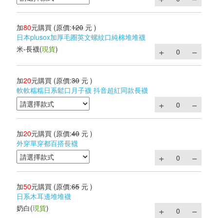
加
80
元購買
(原價:
120
元 )
日本plusox加厚毛圈英文螺紋口純棉堆堆襪
米-長襪
(
現貨
)
加
20
元購買
(原價:
30
元 )
軟軟糯糯日系鬆口月子襪 抖音超紅同款長襪
加
20
元購買
(原價:
40
元 )
外穿單穿都百搭長襪
加
50
元購買
(原價:
65
元 )
日系木耳邊堆堆襪
奶白
(
現貨
)