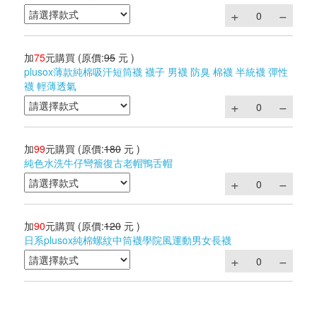
加
75
元購買
(原價:
95
元 )
plusox薄款純棉吸汗短筒襪 襪子 男襪 防臭 棉襪 半統襪 彈性
襪 輕薄透氣
加
99
元購買
(原價:
180
元 )
純色水洗牛仔彎簷復古老帽鴨舌帽
加
90
元購買
(原價:
120
元 )
日系plusox純棉螺紋中筒襪學院風運動男女長襪