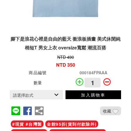
腳下是浪花心裡是自由的藍天 衝浪板插畫 美式休閒純
棉短T 男女上衣 oversize寬鬆 潮流百搭
NTD 490
NTD 350
商品編號
000184FPAAA
數量
加入購物車
收藏
#現貨 #台灣製
全館95折(貨到付款除外)