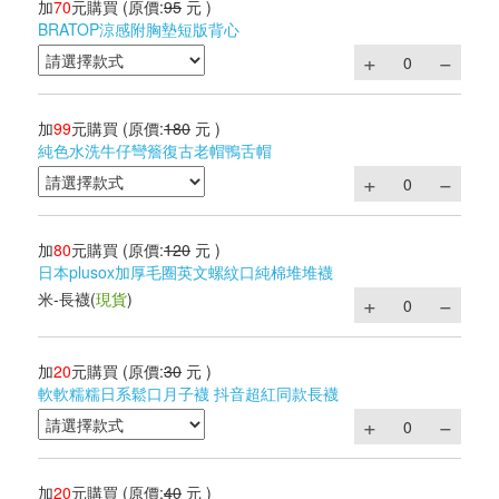
加
70
元購買
(原價:
95
元 )
BRATOP涼感附胸墊短版背心
加
99
元購買
(原價:
180
元 )
純色水洗牛仔彎簷復古老帽鴨舌帽
加
80
元購買
(原價:
120
元 )
日本plusox加厚毛圈英文螺紋口純棉堆堆襪
米-長襪
(
現貨
)
加
20
元購買
(原價:
30
元 )
軟軟糯糯日系鬆口月子襪 抖音超紅同款長襪
加
20
元購買
(原價:
40
元 )