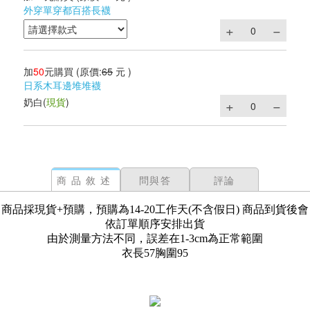
外穿單穿都百搭長襪
加
50
元購買
(原價:
65
元 )
日系木耳邊堆堆襪
奶白
(
現貨
)
商品敘述
問與答
評論