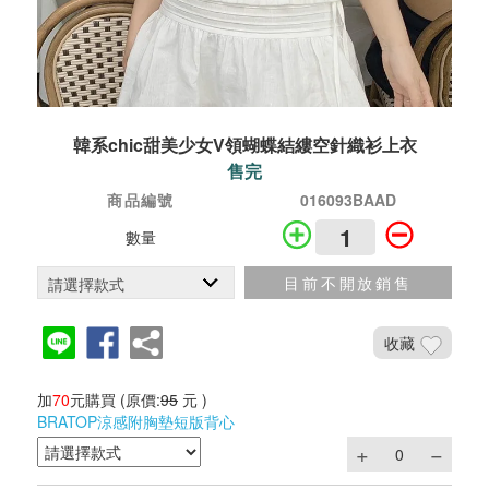
韓系chic甜美少女V領蝴蝶結縷空針織衫上衣
售完
商品編號
016093BAAD
數量
目前不開放銷售
收藏
加
70
元購買
(原價:
95
元 )
BRATOP涼感附胸墊短版背心