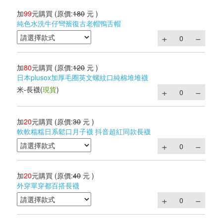
加
99
元購買
(原價:
180
元 )
純色水洗牛仔彎簷復古老帽鴨舌帽
加
80
元購買
(原價:
120
元 )
日本plusox加厚毛圈英文螺紋口純棉堆堆襪
米-長襪
(
現貨
)
加
20
元購買
(原價:
30
元 )
軟軟糯糯日系鬆口月子襪 抖音超紅同款長襪
加
20
元購買
(原價:
40
元 )
外穿單穿都百搭長襪