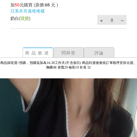
加
50
元購買
(原價:
65
元 )
日系木耳邊堆堆襪
奶白
(
現貨
)
商品敘述
問與答
評論