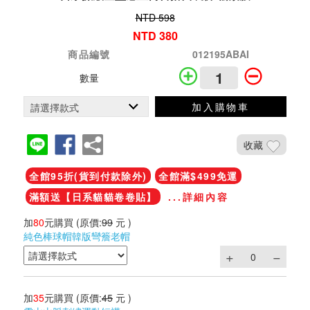
NTD 598
NTD 380
商品編號
012195ABAI
數量
加入購物車
收藏
全館95折(貨到付款除外)
全館滿$499免運
滿額送【日系貓貓卷卷貼】
...詳細內容
加
80
元購買
(原價:
99
元 )
純色棒球帽韓版彎簷老帽
加
35
元購買
(原價:
45
元 )