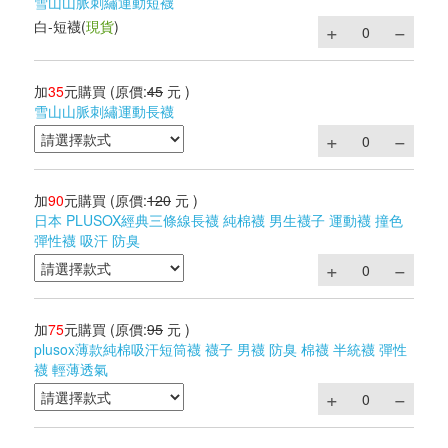
雪山山脈刺繡運動短襪
白-短襪
(
現貨
)
加
35
元購買
(原價:
45
元 )
雪山山脈刺繡運動長襪
加
90
元購買
(原價:
120
元 )
日本 PLUSOX經典三條線長襪 純棉襪 男生襪子 運動襪 撞色
彈性襪 吸汗 防臭
加
75
元購買
(原價:
95
元 )
plusox薄款純棉吸汗短筒襪 襪子 男襪 防臭 棉襪 半統襪 彈性
襪 輕薄透氣