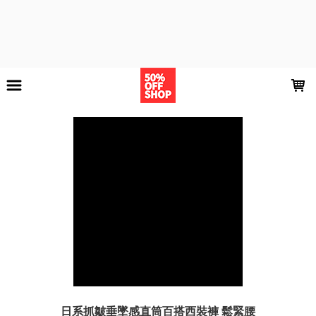
LOADING...
日系抓皺垂墜感直筒百搭西裝褲 鬆緊腰