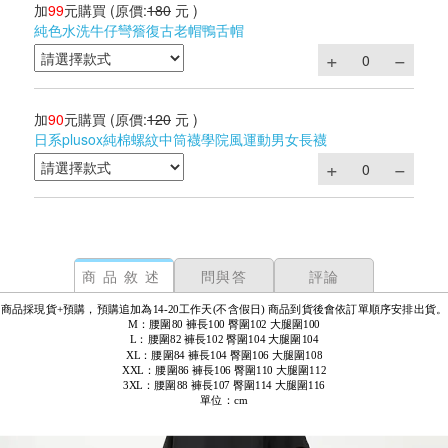
加
99
元購買
(原價:
180
元 )
純色水洗牛仔彎簷復古老帽鴨舌帽
加
90
元購買
(原價:
120
元 )
日系plusox純棉螺紋中筒襪學院風運動男女長襪
商品敘述
問與答
評論