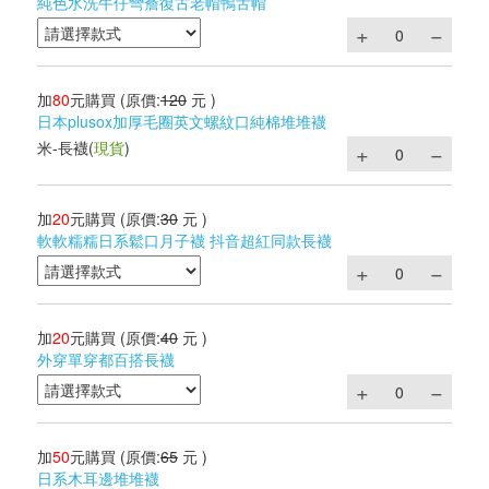
純色水洗牛仔彎簷復古老帽鴨舌帽
加
80
元購買
(原價:
120
元 )
日本plusox加厚毛圈英文螺紋口純棉堆堆襪
米-長襪
(
現貨
)
加
20
元購買
(原價:
30
元 )
軟軟糯糯日系鬆口月子襪 抖音超紅同款長襪
加
20
元購買
(原價:
40
元 )
外穿單穿都百搭長襪
加
50
元購買
(原價:
65
元 )
日系木耳邊堆堆襪