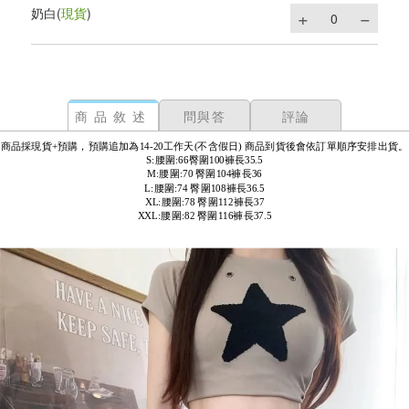
奶白
(
現貨
)
商品敘述
問與答
評論