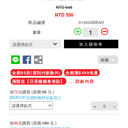
NTD 548
NTD 350
商品編號
015936BBAH
數量
加入購物車
收藏
全館95折(貨到付款除外)
全館滿$499免運
滿額送【日系貓貓卷卷貼】
...詳細內容
加
70
元購買
(原價:
95
元 )
BRATOP涼感附胸墊短版背心
加
99
元購買
(原價:
180
元 )