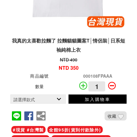
我真的太喜歡拉麵了 拉麵貓貓圖案T│情侶裝│日系短
袖純棉上衣
NTD 490
NTD 350
商品編號
000108FPAAA
數量
加入購物車
收藏
#現貨 #台灣製
全館95折(貨到付款除外)