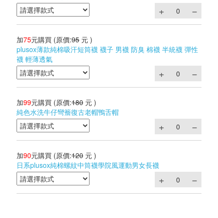
加
75
元購買
(原價:
95
元 )
plusox薄款純棉吸汗短筒襪 襪子 男襪 防臭 棉襪 半統襪 彈性
襪 輕薄透氣
加
99
元購買
(原價:
180
元 )
純色水洗牛仔彎簷復古老帽鴨舌帽
加
90
元購買
(原價:
120
元 )
日系plusox純棉螺紋中筒襪學院風運動男女長襪