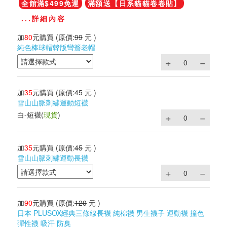
全館滿$499免運
滿額送【日系貓貓卷卷貼】
...詳細內容
加
80
元購買
(原價:
99
元 )
純色棒球帽韓版彎簷老帽
加
35
元購買
(原價:
45
元 )
雪山山脈刺繡運動短襪
白-短襪
(
現貨
)
加
35
元購買
(原價:
45
元 )
雪山山脈刺繡運動長襪
加
90
元購買
(原價:
120
元 )
日本 PLUSOX經典三條線長襪 純棉襪 男生襪子 運動襪 撞色
彈性襪 吸汗 防臭