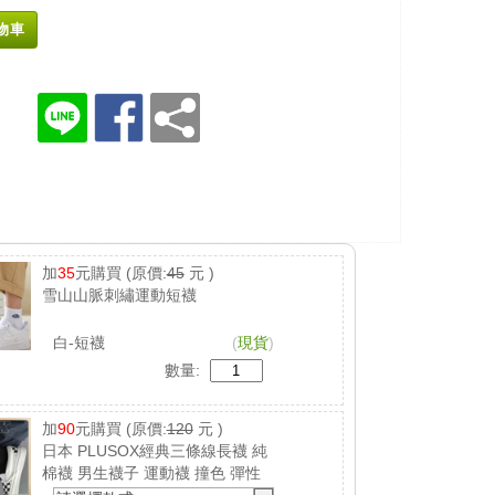
物車
加
35
元購買
(原價:
45
元 )
雪山山脈刺繡運動短襪
白-短襪
(
現貨
)
數量:
加
90
元購買
(原價:
120
元 )
日本 PLUSOX經典三條線長襪 純
棉襪 男生襪子 運動襪 撞色 彈性