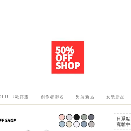
OLULU歐露露
創作者聯名
男裝新品
女裝新品
日系點
寬鬆中