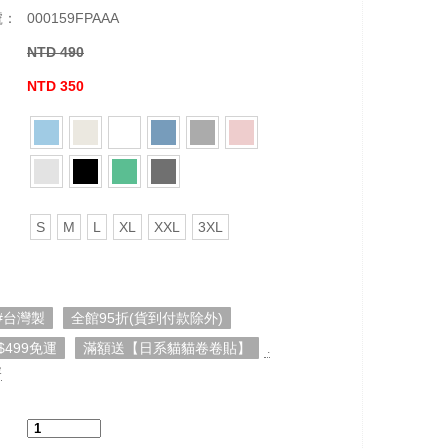
號：
000159FPAAA
NTD 490
：
NTD 350
S
M
L
XL
XXL
3XL
#台灣製
全館95折(貨到付款除外)
$499免運
滿額送【日系貓貓卷卷貼】
.
容