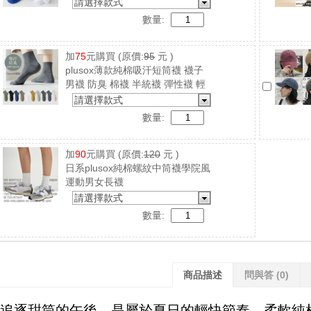
請選擇款式
數量:
加
75
元購買
(原價:
95
元 )
plusox薄款純棉吸汗短筒襪 襪子
男襪 防臭 棉襪 半統襪 彈性襪 輕
薄透氣
請選擇款式
數量:
加
90
元購買
(原價:
120
元 )
日系plusox純棉螺紋中筒襪學院風
運動男女長襪
請選擇款式
數量:
商品描述
問與答
(0)