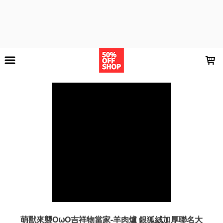
LOADING...
萌獸來襲O⍵O吉祥物當家-羊肉爐 銀狐絨加厚聯名大