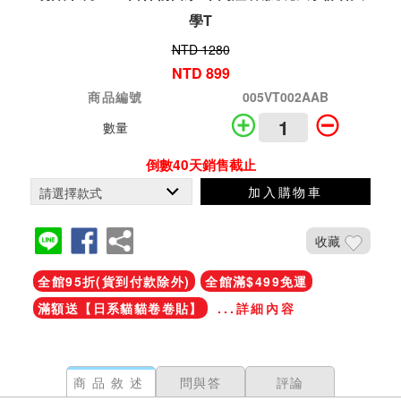
學T
NTD 1280
NTD 899
商品編號
005VT002AAB
數量
40
天
加入購物車
收藏
全館95折(貨到付款除外)
全館滿$499免運
滿額送【日系貓貓卷卷貼】
...詳細內容
商品敘述
問與答
評論