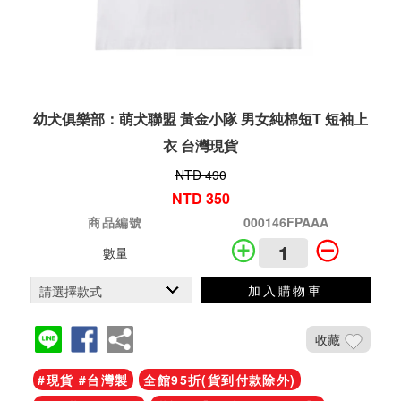
幼犬俱樂部：萌犬聯盟 黃金小隊 男女純棉短T 短袖上
衣 台灣現貨
NTD 490
NTD 350
商品編號
000146FPAAA
數量
加入購物車
收藏
#現貨 #台灣製
全館95折(貨到付款除外)