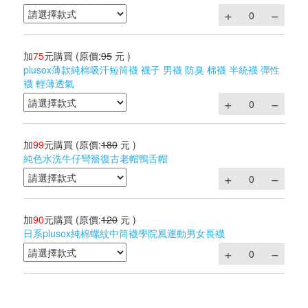
加
75
元購買
(原價:
95
元 )
plusox薄款純棉吸汗短筒襪 襪子 男襪 防臭 棉襪 半統襪 彈性
襪 輕薄透氣
加
99
元購買
(原價:
180
元 )
純色水洗牛仔彎簷復古老帽鴨舌帽
加
90
元購買
(原價:
120
元 )
日系plusox純棉螺紋中筒襪學院風運動男女長襪