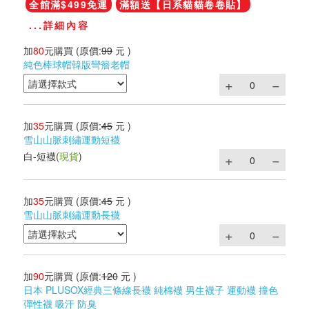
全館滿$499免運
滿額送【日系貓貓卷卷貼】
...詳細內容
加
80
元購買
(原價:
99
元 )
純色棒球帽韓版彎簷老帽
加
35
元購買
(原價:
45
元 )
雪山山脈刺繡運動短襪
白-短襪
(
現貨
)
加
35
元購買
(原價:
45
元 )
雪山山脈刺繡運動長襪
加
90
元購買
(原價:
120
元 )
日本 PLUSOX經典三條線長襪 純棉襪 男生襪子 運動襪 撞色
彈性襪 吸汗 防臭