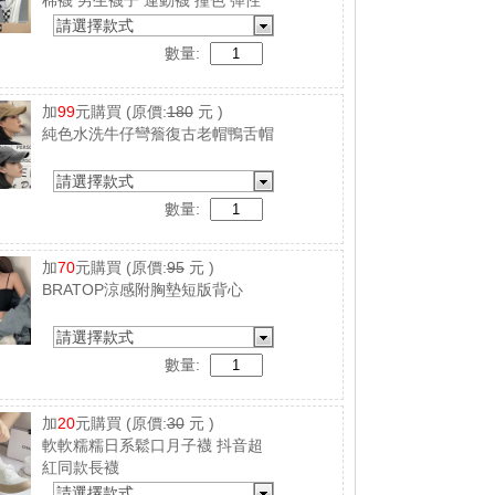
棉襪 男生襪子 運動襪 撞色 彈性
襪 吸汗 防臭
請選擇款式
數量:
加
99
元購買
(原價:
180
元 )
純色水洗牛仔彎簷復古老帽鴨舌帽
請選擇款式
數量:
加
70
元購買
(原價:
95
元 )
BRATOP涼感附胸墊短版背心
請選擇款式
數量:
加
20
元購買
(原價:
30
元 )
軟軟糯糯日系鬆口月子襪 抖音超
紅同款長襪
請選擇款式