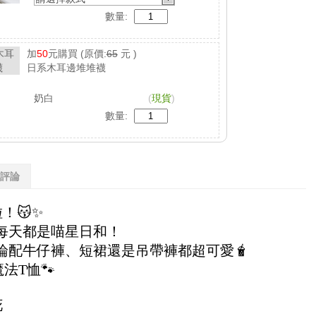
數量:
加
50
元購買
(原價:
65
元 )
日系木耳邊堆堆襪
奶白
(
現貨
)
數量:
評論