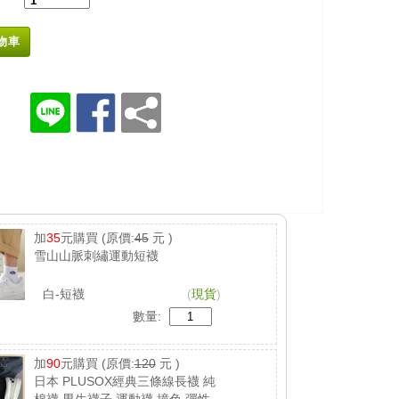
物車
加
35
元購買
(原價:
45
元 )
雪山山脈刺繡運動短襪
白-短襪
(
現貨
)
數量:
加
90
元購買
(原價:
120
元 )
日本 PLUSOX經典三條線長襪 純