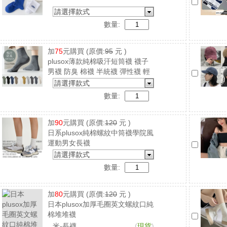
請選擇款式
數量:
加
75
元購買
(原價:
95
元 )
plusox薄款純棉吸汗短筒襪 襪子
男襪 防臭 棉襪 半統襪 彈性襪 輕
薄透氣
請選擇款式
數量:
加
90
元購買
(原價:
120
元 )
日系plusox純棉螺紋中筒襪學院風
運動男女長襪
請選擇款式
數量:
加
80
元購買
(原價:
120
元 )
日本plusox加厚毛圈英文螺紋口純
棉堆堆襪
米-長襪
(
現貨
)