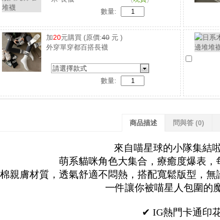
數量:
加
20
元購買
(原價:
40
元 )
外穿單穿都百搭長襪
請選擇款式
數量:
商品描述
問與答
(0)