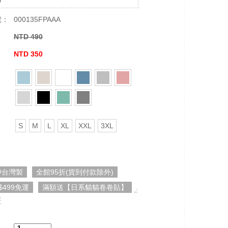
號：
000135FPAAA
NTD 490
：
NTD 350
S
M
L
XL
XXL
3XL
#台灣製
全館95折(貨到付款除外)
$499免運
滿額送【日系貓貓卷卷貼】
.
容