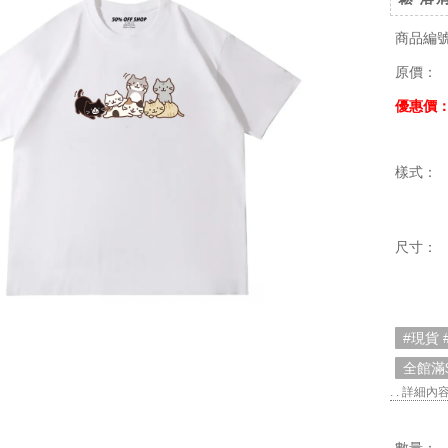
商品編
原價：
優惠價
樣式：
尺寸：
#現貨 
全館滿
. . 詳細內