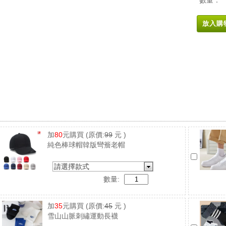
數量：
放入購
加
80
元購買
(原價:
99
元 )
純色棒球帽韓版彎簷老帽
請選擇款式
數量:
加
35
元購買
(原價:
45
元 )
雪山山脈刺繡運動長襪