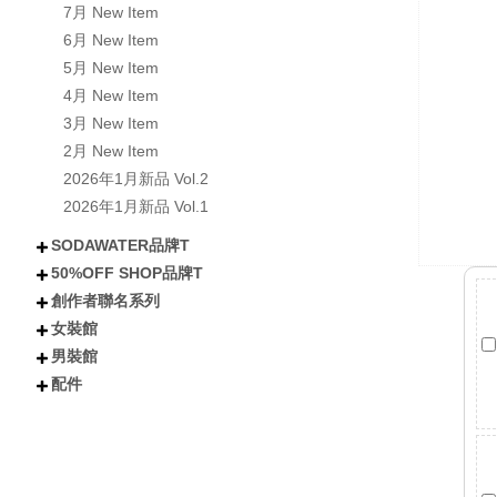
7月 New Item
6月 New Item
5月 New Item
4月 New Item
3月 New Item
2月 New Item
2026年1月新品 Vol.2
2026年1月新品 Vol.1
SODAWATER品牌T
50%OFF SHOP品牌T
不分類
全部短袖商品
全部長袖商品
全部外套COAT
喵汪星人
小熊│泰迪熊
有梗文字TEE
Y2K
美式風格
日式風格
戰國貓大人
肌肉地獄
暗黑
創作者聯名系列
不分類
所有短袖商品
所有涼感抗UV機能T
所有長袖商品
貓貓
狗狗
小熊
下午茶甜點
卡通
潮流
女裝館
不分類
阿香啵啵
Kono可諾
小舒舒
吃貨少女あか
奶加
鳥人瑞克斯
貝莉蒂絲
兔森森
米歪
蜜糖貓
Mineko_meow
煥悅工作室聯名
海王u魚
悠五 YuWu
擔擔麵
晴海はるみ
河豚小妞
酒咪
天奈莓璐 聯名
野生的淡水人 聯名
他(子) 聯名
夏琳(阿琳阿琳琳)聯名
雷德古雷夫 聯名
迪亞雜藝舖 聯名
熙潞姆 Shirumu聯名
嘎旋旋 聯名
霓茶 聯名
白兔兔兔聯名
Sam Bai✦ 桑唄✦聯名
咪寶 聯名
彌羽ゆう 聯名
柔一口甜 聯名
プラチナ普拉祈娜 聯名款
波風水雞 聯名
諾芙.exe聯名
鼠芝ミルチ 聯名
大鴉 聯名
蜜柑あいみ 聯名
來楽 聯名
緋嫣_睡眠ドーナツ聯名
伊德海拉ヽ 聯名
夢寐愛姆ユメビエム 聯名
吾貓ねこです聯名
阡狐Huni聯名
喇密聯名
阿栗栗聯名
皮立聯名
清玉聯名
水兔海聯名
諾櫻Noe聯名
日本曼生活聯名
萬萬丶聯名
米哇哇みわわ聯名
茶茶狐聯名
阿尼婪聯名
朶菟菈聯名
爪爪貓聯名
天奈雪羽聯名
黑狐洛克
夜某YamOuO聯名
綿羽ミルフィ
七兔なよみ聯名
小靜しずか聯名
楓棠兒聯名
嶺上荏染聯名
滔滔ラ聯名
橙雨沐沿聯名
五十鈴抹茶糰子
浮浪x飛行者
男裝館
不分類
上衣
下身
外套
女鞋
配件
配件
不分類
上衣
外套
褲子
配件
短袖
長袖
連衣裙
雪紡/針織
襯衫
套裝
背心
短褲
長褲
短裙
長裙
夾克
風衣
牛仔外套
鋪棉外套
毛衣外套
襪子
包包
不分類
帽子
眼鏡
髮妝
開運小物 fortune
短T
長袖
背心
襯衫
棒球外套/夾克
牛仔外套
風衣/大衣
鋪棉外套
短褲
長褲
棒球帽/老帽
漁夫帽
毛帽
其他帽款 others
太陽眼鏡
鏡框