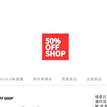
OLULU歐露露
創作者聯名
男裝新品
女裝新品
喵星日
通印花
鬆 落