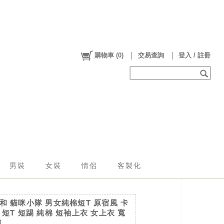
購物車
(
0
)
交易查詢
登入 / 註冊
男裝
女裝
情侶
客製化
和 貓咪小隊 男女純棉短T 原宿風 卡
 短T 短踢 純棉 短袖上衣 女上衣 寬
肩