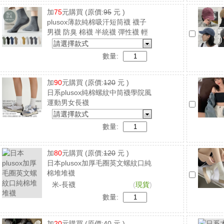
加
75
元購買
(原價:
95
元 )
plusox薄款純棉吸汗短筒襪 襪子
男襪 防臭 棉襪 半統襪 彈性襪 輕
薄透氣
請選擇款式
數量:
加
90
元購買
(原價:
120
元 )
日系plusox純棉螺紋中筒襪學院風
運動男女長襪
請選擇款式
數量:
加
80
元購買
(原價:
120
元 )
日本plusox加厚毛圈英文螺紋口純
棉堆堆襪
米-長襪
(
現貨
)
數量:
加
20
元購買
(原價:
40
元 )