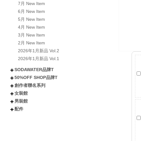
7月 New Item
6月 New Item
5月 New Item
4月 New Item
3月 New Item
2月 New Item
2026年1月新品 Vol.2
2026年1月新品 Vol.1
SODAWATER品牌T
50%OFF SHOP品牌T
不分類
全部短袖商品
全部長袖商品
全部外套COAT
喵汪星人
小熊│泰迪熊
有梗文字TEE
Y2K
美式風格
日式風格
戰國貓大人
肌肉地獄
暗黑
創作者聯名系列
不分類
所有短袖商品
所有涼感抗UV機能T
所有長袖商品
貓貓
狗狗
小熊
下午茶甜點
卡通
潮流
女裝館
不分類
沐琳星綻Universe
日下みゆき
阿香啵啵
Kono可諾
小舒舒
吃貨少女あか
奶加
鳥人瑞克斯
貝莉蒂絲
兔森森
米歪
蜜糖貓
Mineko_meow
煥悅工作室聯名
海王u魚
悠五 YuWu
擔擔麵
晴海はるみ
河豚小妞
酒咪
天奈莓璐 聯名
野生的淡水人 聯名
他(子) 聯名
夏琳(阿琳阿琳琳)聯名
雷德古雷夫 聯名
迪亞雜藝舖 聯名
熙潞姆 Shirumu聯名
嘎旋旋 聯名
霓茶 聯名
白兔兔兔聯名
Sam Bai✦ 桑唄✦聯名
咪寶 聯名
彌羽ゆう 聯名
柔一口甜 聯名
プラチナ普拉祈娜 聯名款
波風水雞 聯名
諾芙.exe聯名
鼠芝ミルチ 聯名
大鴉 聯名
蜜柑あいみ 聯名
來楽 聯名
緋嫣_睡眠ドーナツ聯名
伊德海拉ヽ 聯名
夢寐愛姆ユメビエム 聯名
吾貓ねこです聯名
阡狐Huni聯名
喇密聯名
阿栗栗聯名
皮立聯名
清玉聯名
水兔海聯名
諾櫻Noe聯名
日本曼生活聯名
萬萬丶聯名
米哇哇みわわ聯名
茶茶狐聯名
阿尼婪聯名
朶菟菈聯名
爪爪貓聯名
天奈雪羽聯名
黑狐洛克
夜某YamOuO聯名
綿羽ミルフィ
七兔なよみ聯名
小靜しずか聯名
楓棠兒聯名
嶺上荏染聯名
滔滔ラ聯名
橙雨沐沿聯名
五十鈴抹茶糰子
浮浪x飛行者
男裝館
不分類
上衣
下身
外套
女鞋
配件
配件
不分類
上衣
外套
褲子
配件
短袖
長袖
連衣裙
雪紡/針織
襯衫
套裝
背心
短褲
長褲
短裙
長裙
夾克
風衣
牛仔外套
鋪棉外套
毛衣外套
襪子
包包
不分類
帽子
眼鏡
髮妝
開運小物 fortune
短T
長袖
背心
襯衫
棒球外套/夾克
牛仔外套
風衣/大衣
鋪棉外套
短褲
長褲
棒球帽/老帽
漁夫帽
毛帽
其他帽款 others
太陽眼鏡
鏡框