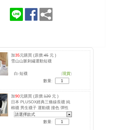
加
35
元購買
(原價:
45
元 )
雪山山脈刺繡運動短襪
白-短襪
(
現貨
)
數量:
加
90
元購買
(原價:
120
元 )
日本 PLUSOX經典三條線長襪 純
棉襪 男生襪子 運動襪 撞色 彈性
襪 吸汗 防臭
請選擇款式
數量: