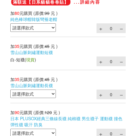
滿額送【日系貓貓卷卷貼】
...詳細內容
加
80
元購買
(原價:
99
元 )
純色棒球帽韓版彎簷老帽
加
35
元購買
(原價:
45
元 )
雪山山脈刺繡運動短襪
白-短襪
(
現貨
)
加
35
元購買
(原價:
45
元 )
雪山山脈刺繡運動長襪
加
90
元購買
(原價:
120
元 )
日本 PLUSOX經典三條線長襪 純棉襪 男生襪子 運動襪 撞色
彈性襪 吸汗 防臭