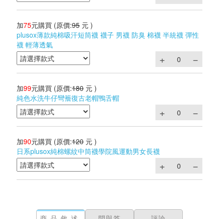
加
75
元購買
(原價:
95
元 )
plusox薄款純棉吸汗短筒襪 襪子 男襪 防臭 棉襪 半統襪 彈性
襪 輕薄透氣
加
99
元購買
(原價:
180
元 )
純色水洗牛仔彎簷復古老帽鴨舌帽
加
90
元購買
(原價:
120
元 )
日系plusox純棉螺紋中筒襪學院風運動男女長襪
商品敘述
問與答
評論