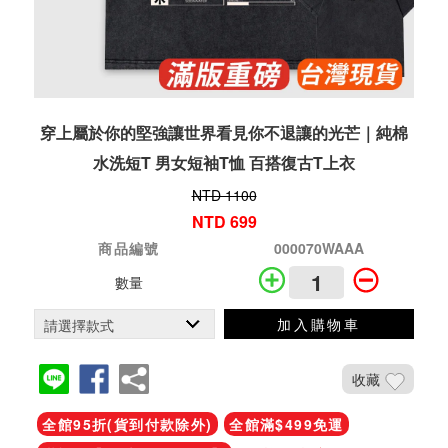
穿上屬於你的堅強讓世界看見你不退讓的光芒｜純棉
水洗短T 男女短袖T恤 百搭復古T上衣
NTD 1100
NTD 699
商品編號
000070WAAA
數量
加入購物車
收藏
全館95折(貨到付款除外)
全館滿$499免運