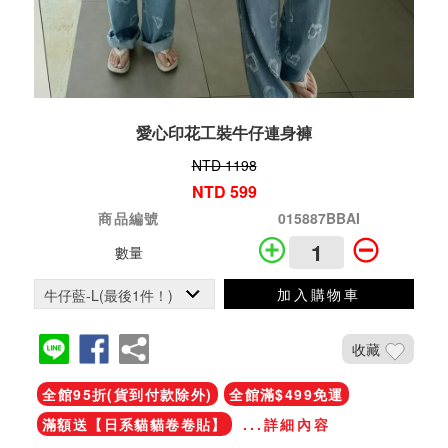
愛心印花工裝牛仔連身褲
NTD 1198
NTD 599
商品編號
015887BBAI
數量
加入購物車
收藏
全館95折(貨到付款除外)
全館滿$499免運
滿額送【日系貓貓卷卷貼】
...詳細內容