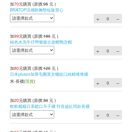
加
70
元購買
(原價:
95
元 )
BRATOP涼感附胸墊短版背心
加
99
元購買
(原價:
180
元 )
純色水洗牛仔彎簷復古老帽鴨舌帽
加
80
元購買
(原價:
120
元 )
日本plusox加厚毛圈英文螺紋口純棉堆堆襪
米-長襪
(
現貨
)
加
20
元購買
(原價:
30
元 )
軟軟糯糯日系鬆口月子襪 抖音超紅同款長襪