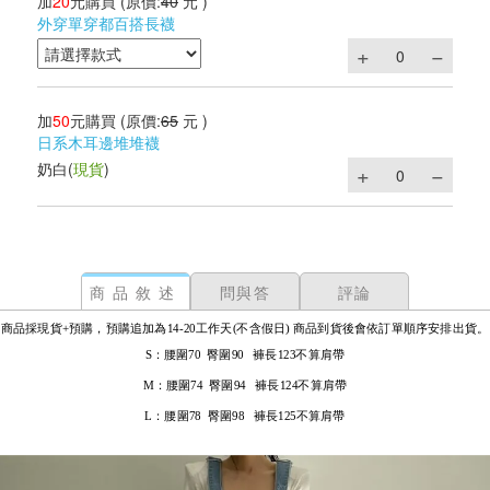
加
20
元購買
(原價:
40
元 )
外穿單穿都百搭長襪
加
50
元購買
(原價:
65
元 )
日系木耳邊堆堆襪
奶白
(
現貨
)
商品敘述
問與答
評論