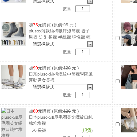
請選擇款式
數量:
加
75
元購買
(原價:
95
元 )
plusox薄款純棉吸汗短筒襪 襪子
男襪 防臭 棉襪 半統襪 彈性襪 輕
薄透氣
請選擇款式
數量:
加
90
元購買
(原價:
120
元 )
日系plusox純棉螺紋中筒襪學院風
運動男女長襪
請選擇款式
數量:
加
80
元購買
(原價:
120
元 )
日本plusox加厚毛圈英文螺紋口純
棉堆堆襪
米-長襪
(
現貨
)