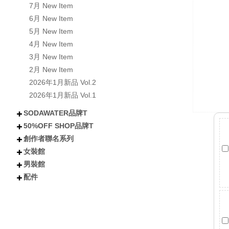
7月 New Item
6月 New Item
5月 New Item
4月 New Item
3月 New Item
2月 New Item
2026年1月新品 Vol.2
2026年1月新品 Vol.1
SODAWATER品牌T
50%OFF SHOP品牌T
不分類
全部短袖商品
全部長袖商品
全部外套COAT
喵汪星人
小熊│泰迪熊
有梗文字TEE
Y2K
美式風格
日式風格
戰國貓大人
肌肉地獄
暗黑
創作者聯名系列
不分類
所有短袖商品
所有涼感抗UV機能T
所有長袖商品
貓貓
狗狗
小熊
下午茶甜點
卡通
潮流
女裝館
不分類
阿香啵啵
Kono可諾
小舒舒
吃貨少女あか
奶加
鳥人瑞克斯
貝莉蒂絲
兔森森
米歪
蜜糖貓
Mineko_meow
煥悅工作室聯名
海王u魚
悠五 YuWu
擔擔麵
晴海はるみ
河豚小妞
酒咪
天奈莓璐 聯名
野生的淡水人 聯名
他(子) 聯名
夏琳(阿琳阿琳琳)聯名
雷德古雷夫 聯名
迪亞雜藝舖 聯名
熙潞姆 Shirumu聯名
嘎旋旋 聯名
霓茶 聯名
白兔兔兔聯名
Sam Bai✦ 桑唄✦聯名
咪寶 聯名
彌羽ゆう 聯名
柔一口甜 聯名
プラチナ普拉祈娜 聯名款
波風水雞 聯名
諾芙.exe聯名
鼠芝ミルチ 聯名
大鴉 聯名
蜜柑あいみ 聯名
來楽 聯名
緋嫣_睡眠ドーナツ聯名
伊德海拉ヽ 聯名
夢寐愛姆ユメビエム 聯名
吾貓ねこです聯名
阡狐Huni聯名
喇密聯名
阿栗栗聯名
皮立聯名
清玉聯名
水兔海聯名
諾櫻Noe聯名
日本曼生活聯名
萬萬丶聯名
米哇哇みわわ聯名
茶茶狐聯名
阿尼婪聯名
朶菟菈聯名
爪爪貓聯名
天奈雪羽聯名
黑狐洛克
夜某YamOuO聯名
綿羽ミルフィ
七兔なよみ聯名
小靜しずか聯名
楓棠兒聯名
嶺上荏染聯名
滔滔ラ聯名
橙雨沐沿聯名
五十鈴抹茶糰子
浮浪x飛行者
男裝館
不分類
上衣
下身
外套
女鞋
配件
配件
不分類
上衣
外套
褲子
配件
短袖
長袖
連衣裙
雪紡/針織
襯衫
套裝
背心
短褲
長褲
短裙
長裙
夾克
風衣
牛仔外套
鋪棉外套
毛衣外套
襪子
包包
不分類
帽子
眼鏡
髮妝
開運小物 fortune
短T
長袖
背心
襯衫
棒球外套/夾克
牛仔外套
風衣/大衣
鋪棉外套
短褲
長褲
棒球帽/老帽
漁夫帽
毛帽
其他帽款 others
太陽眼鏡
鏡框