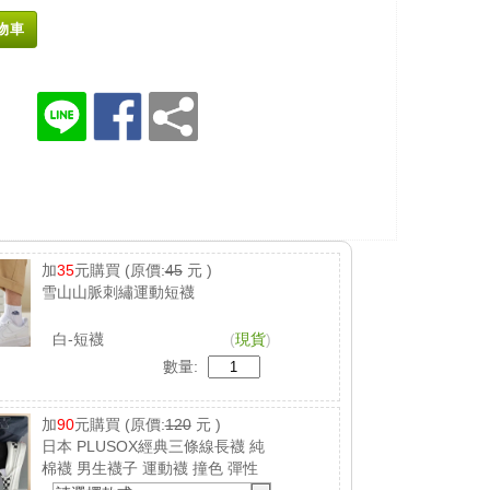
物車
加
35
元購買
(原價:
45
元 )
雪山山脈刺繡運動短襪
白-短襪
(
現貨
)
數量:
加
90
元購買
(原價:
120
元 )
日本 PLUSOX經典三條線長襪 純
棉襪 男生襪子 運動襪 撞色 彈性