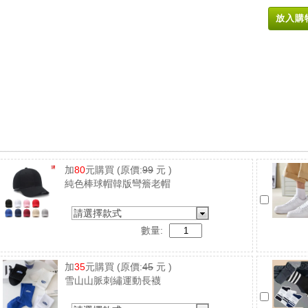
放入購
加
80
元購買
(原價:
99
元 )
純色棒球帽韓版彎簷老帽
請選擇款式
數量:
加
35
元購買
(原價:
45
元 )
雪山山脈刺繡運動長襪