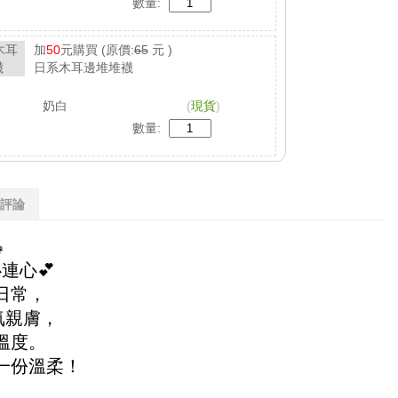
數量:
加
50
元購買
(原價:
65
元 )
日系木耳邊堆堆襪
奶白
(
現貨
)
數量:
評論