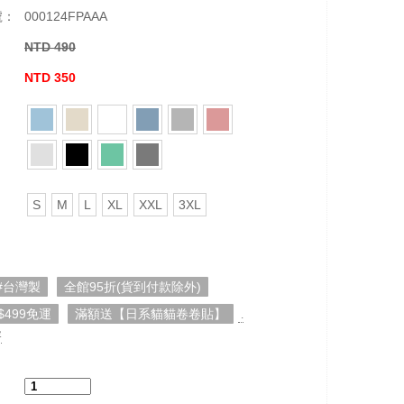
號：
000124FPAAA
NTD 490
：
NTD 350
S
M
L
XL
XXL
3XL
#台灣製
全館95折(貨到付款除外)
$499免運
滿額送【日系貓貓卷卷貼】
.
容