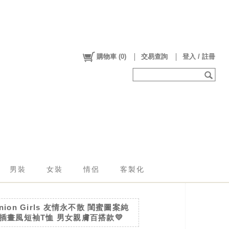
購物車
(
0
)
交易查詢
登入 / 註冊
男裝
女裝
情侶
客製化
union Girls 友情永不散 閨蜜圖案純
 插畫風短袖T恤 男女親膚百搭款💛