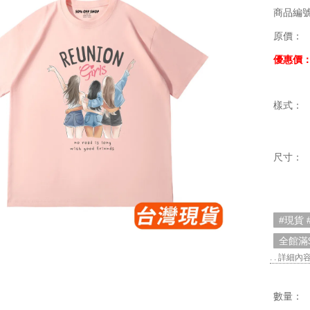
商品編
原價：
優惠價
樣式：
尺寸：
#現貨 
全館滿
. . 詳細內
數量：