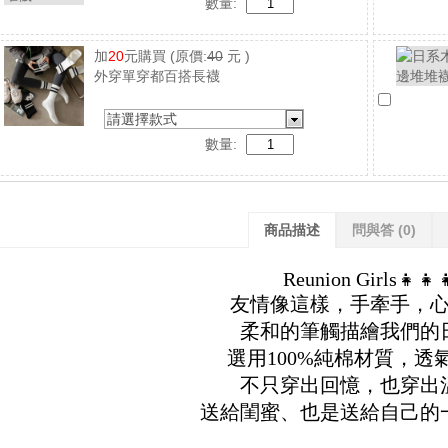
數量:
加
20
元購買
(原價:
40
元 )
外穿單穿都百搭長襪
請選擇款式
數量:
商品描述
問與答
(0)