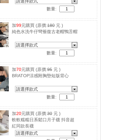
襪 吸汗 防臭
請選擇款式
數量:
加
99
元購買
(原價:
180
元 )
純色水洗牛仔彎簷復古老帽鴨舌帽
請選擇款式
數量:
加
70
元購買
(原價:
95
元 )
BRATOP涼感附胸墊短版背心
請選擇款式
數量:
加
20
元購買
(原價:
30
元 )
軟軟糯糯日系鬆口月子襪 抖音超
紅同款長襪
請選擇款式