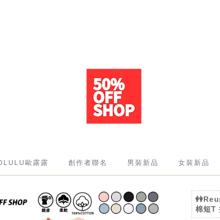
OLULU歐露露
創作者聯名
男裝新品
女裝新品
👭Re
棉短T