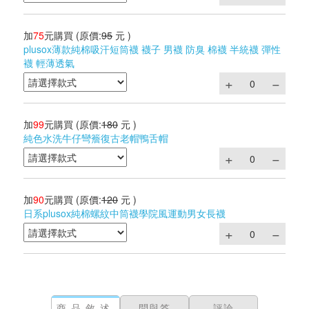
加
75
元購買
(原價:
95
元 )
plusox薄款純棉吸汗短筒襪 襪子 男襪 防臭 棉襪 半統襪 彈性
襪 輕薄透氣
加
99
元購買
(原價:
180
元 )
純色水洗牛仔彎簷復古老帽鴨舌帽
加
90
元購買
(原價:
120
元 )
日系plusox純棉螺紋中筒襪學院風運動男女長襪
商品敘述
問與答
評論