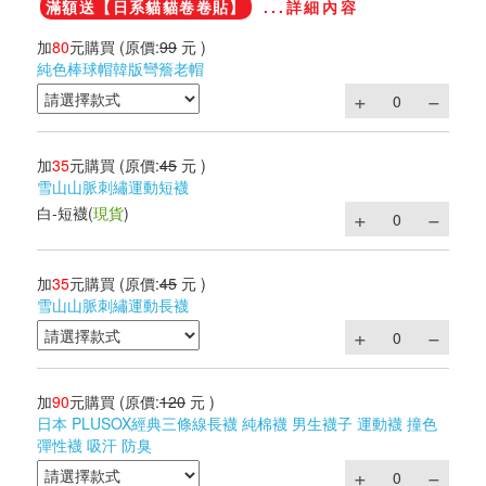
滿額送【日系貓貓卷卷貼】
...詳細內容
加
80
元購買
(原價:
99
元 )
純色棒球帽韓版彎簷老帽
加
35
元購買
(原價:
45
元 )
雪山山脈刺繡運動短襪
白-短襪
(
現貨
)
加
35
元購買
(原價:
45
元 )
雪山山脈刺繡運動長襪
加
90
元購買
(原價:
120
元 )
日本 PLUSOX經典三條線長襪 純棉襪 男生襪子 運動襪 撞色
彈性襪 吸汗 防臭