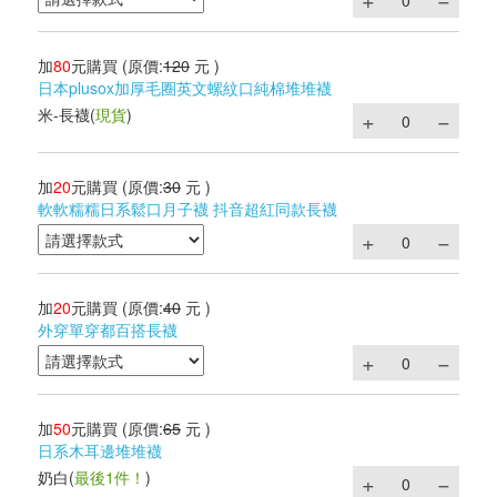
加
80
元購買
(原價:
120
元 )
日本plusox加厚毛圈英文螺紋口純棉堆堆襪
米-長襪
(
現貨
)
加
20
元購買
(原價:
30
元 )
軟軟糯糯日系鬆口月子襪 抖音超紅同款長襪
加
20
元購買
(原價:
40
元 )
外穿單穿都百搭長襪
加
50
元購買
(原價:
65
元 )
日系木耳邊堆堆襪
奶白
(
最後1件！
)