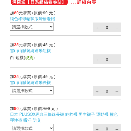
滿額送【日系貓貓卷卷貼】
...詳細內容
加
80
元購買
(原價:
99
元 )
純色棒球帽韓版彎簷老帽
加
35
元購買
(原價:
45
元 )
雪山山脈刺繡運動短襪
白-短襪
(
現貨
)
加
35
元購買
(原價:
45
元 )
雪山山脈刺繡運動長襪
加
90
元購買
(原價:
120
元 )
日本 PLUSOX經典三條線長襪 純棉襪 男生襪子 運動襪 撞色
彈性襪 吸汗 防臭