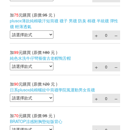
加
75
元購買
(原價:
95
元 )
plusox薄款純棉吸汗短筒襪 襪子 男襪 防臭 棉襪 半統襪 彈性
襪 輕薄透氣
加
99
元購買
(原價:
180
元 )
純色水洗牛仔彎簷復古老帽鴨舌帽
加
90
元購買
(原價:
120
元 )
日系plusox純棉螺紋中筒襪學院風運動男女長襪
加
70
元購買
(原價:
95
元 )
BRATOP涼感附胸墊短版背心