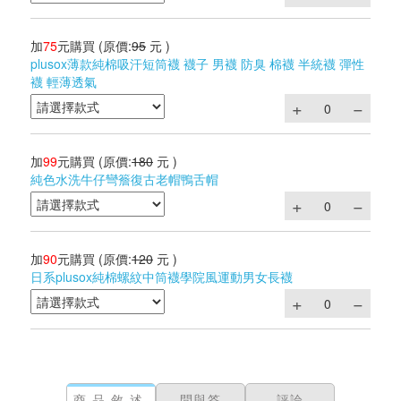
加
75
元購買
(原價:
95
元 )
plusox薄款純棉吸汗短筒襪 襪子 男襪 防臭 棉襪 半統襪 彈性
襪 輕薄透氣
加
99
元購買
(原價:
180
元 )
純色水洗牛仔彎簷復古老帽鴨舌帽
加
90
元購買
(原價:
120
元 )
日系plusox純棉螺紋中筒襪學院風運動男女長襪
商品敘述
問與答
評論