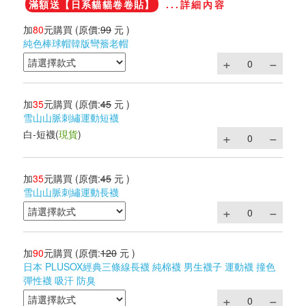
滿額送【日系貓貓卷卷貼】
...詳細內容
加
80
元購買
(原價:
99
元 )
純色棒球帽韓版彎簷老帽
加
35
元購買
(原價:
45
元 )
雪山山脈刺繡運動短襪
白-短襪
(
現貨
)
加
35
元購買
(原價:
45
元 )
雪山山脈刺繡運動長襪
加
90
元購買
(原價:
120
元 )
日本 PLUSOX經典三條線長襪 純棉襪 男生襪子 運動襪 撞色
彈性襪 吸汗 防臭