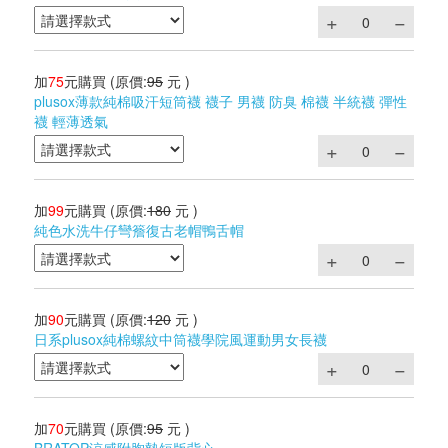
加
75
元購買
(原價:
95
元 )
plusox薄款純棉吸汗短筒襪 襪子 男襪 防臭 棉襪 半統襪 彈性
襪 輕薄透氣
加
99
元購買
(原價:
180
元 )
純色水洗牛仔彎簷復古老帽鴨舌帽
加
90
元購買
(原價:
120
元 )
日系plusox純棉螺紋中筒襪學院風運動男女長襪
加
70
元購買
(原價:
95
元 )