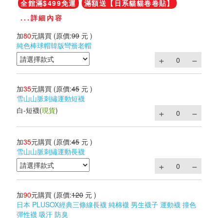
全館滿$499免運
滿額送【日系貓貓卷卷貼】
...詳細內容
加
80
元購買
(原價:
99
元 )
純色棒球帽韓版彎簷老帽
加
35
元購買
(原價:
45
元 )
雪山山脈刺繡運動短襪
白-短襪
(
現貨
)
加
35
元購買
(原價:
45
元 )
雪山山脈刺繡運動長襪
加
90
元購買
(原價:
120
元 )
日本 PLUSOX經典三條線長襪 純棉襪 男生襪子 運動襪 撞色
彈性襪 吸汗 防臭