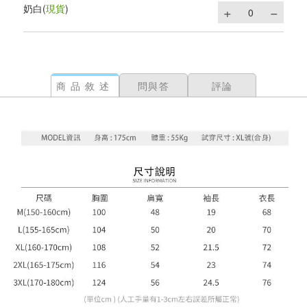
奶白
(
現貨
)
商品敘述
問與答
評論