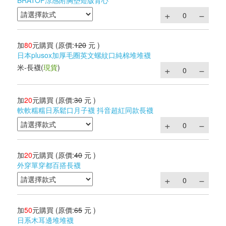
BRATOP涼感附胸墊短版背心
加
80
元購買
(原價:
120
元 )
日本plusox加厚毛圈英文螺紋口純棉堆堆襪
米-長襪
(
現貨
)
加
20
元購買
(原價:
30
元 )
軟軟糯糯日系鬆口月子襪 抖音超紅同款長襪
加
20
元購買
(原價:
40
元 )
外穿單穿都百搭長襪
加
50
元購買
(原價:
65
元 )
日系木耳邊堆堆襪