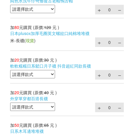
純色水洗牛仔彎簷復古老帽鴨舌帽
加
80
元購買
(原價:
120
元 )
日本plusox加厚毛圈英文螺紋口純棉堆堆襪
米-長襪
(
現貨
)
加
20
元購買
(原價:
30
元 )
軟軟糯糯日系鬆口月子襪 抖音超紅同款長襪
加
20
元購買
(原價:
40
元 )
外穿單穿都百搭長襪
加
50
元購買
(原價:
65
元 )
日系木耳邊堆堆襪