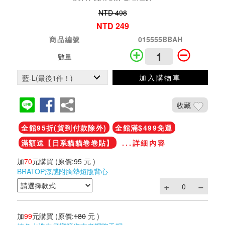
NTD 498
NTD 249
商品編號
015555BBAH
數量
加入購物車
收藏
全館95折(貨到付款除外)
全館滿$499免運
滿額送【日系貓貓卷卷貼】
...詳細內容
加
70
元購買
(原價:
95
元 )
BRATOP涼感附胸墊短版背心
加
99
元購買
(原價:
180
元 )