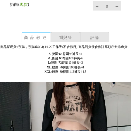
奶白
(
現貨
)
商品敘述
問與答
評論