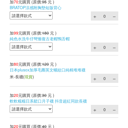
加
70
元購買
(原價:
95
元 )
BRATOP涼感附胸墊短版背心
加
99
元購買
(原價:
180
元 )
純色水洗牛仔彎簷復古老帽鴨舌帽
加
80
元購買
(原價:
120
元 )
日本plusox加厚毛圈英文螺紋口純棉堆堆襪
米-長襪
(
現貨
)
加
20
元購買
(原價:
30
元 )
軟軟糯糯日系鬆口月子襪 抖音超紅同款長襪
加
20
元購買
(原價:
40
元 )