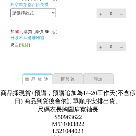
外穿單穿都百搭長襪
加
50
元購買
(原價:
65
元 )
日系木耳邊堆堆襪
奶白
(
現貨
)
商品敘述
問與答
評論