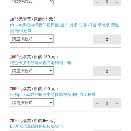
加
75
元購買
(原價:
95
元 )
plusox薄款純棉吸汗短筒襪 襪子 男襪 防臭 棉襪 半統襪 彈性
襪 輕薄透氣
加
99
元購買
(原價:
180
元 )
純色水洗牛仔彎簷復古老帽鴨舌帽
加
90
元購買
(原價:
120
元 )
日系plusox純棉螺紋中筒襪學院風運動男女長襪
加
70
元購買
(原價:
95
元 )
BRATOP涼感附胸墊短版背心