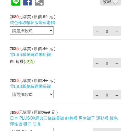
收藏
加
80
元購買
(原價:
99
元 )
純色棒球帽韓版彎簷老帽
加
35
元購買
(原價:
45
元 )
雪山山脈刺繡運動短襪
白-短襪
(
現貨
)
加
35
元購買
(原價:
45
元 )
雪山山脈刺繡運動長襪
加
90
元購買
(原價:
120
元 )
日本 PLUSOX經典三條線長襪 純棉襪 男生襪子 運動襪 撞色
彈性襪 吸汗 防臭