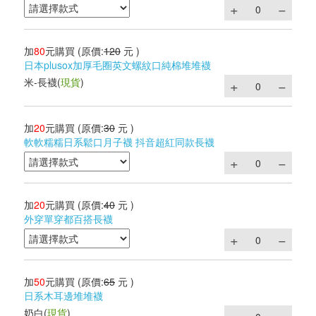
加
80
元購買
(原價:
120
元 )
日本plusox加厚毛圈英文螺紋口純棉堆堆襪
米-長襪
(
現貨
)
加
20
元購買
(原價:
30
元 )
軟軟糯糯日系鬆口月子襪 抖音超紅同款長襪
加
20
元購買
(原價:
40
元 )
外穿單穿都百搭長襪
加
50
元購買
(原價:
65
元 )
日系木耳邊堆堆襪
奶白
(
現貨
)