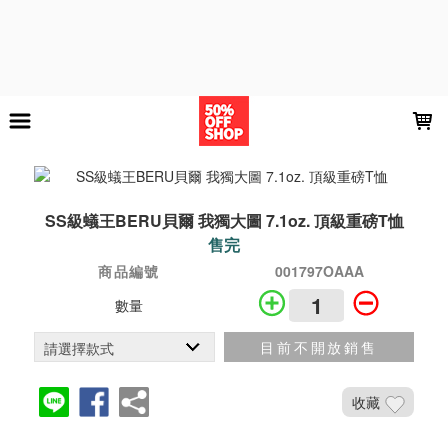
LOADING...
SS級蟻王BERU貝爾 我獨大圖 7.1oz. 頂級重磅T恤
售完
商品編號
001797OAAA
數量
目前不開放銷售
收藏