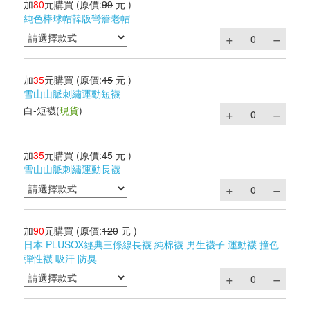
加
80
元購買
(原價:
99
元 )
純色棒球帽韓版彎簷老帽
加
35
元購買
(原價:
45
元 )
雪山山脈刺繡運動短襪
白-短襪
(
現貨
)
加
35
元購買
(原價:
45
元 )
雪山山脈刺繡運動長襪
加
90
元購買
(原價:
120
元 )
日本 PLUSOX經典三條線長襪 純棉襪 男生襪子 運動襪 撞色
彈性襪 吸汗 防臭