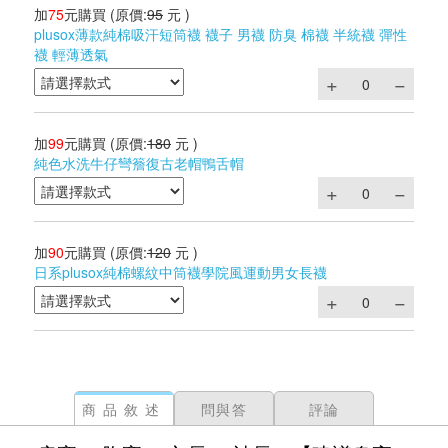
加
75
元購買
(原價:
95
元 )
plusox薄款純棉吸汗短筒襪 襪子 男襪 防臭 棉襪 半統襪 彈性
襪 輕薄透氣
加
99
元購買
(原價:
180
元 )
純色水洗牛仔彎簷復古老帽鴨舌帽
加
90
元購買
(原價:
120
元 )
日系plusox純棉螺紋中筒襪學院風運動男女長襪
商品敘述
問與答
評論