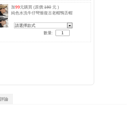
加
99
元購買
(原價:
180
元 )
純色水洗牛仔彎簷復古老帽鴨舌帽
請選擇款式
數量:
評論