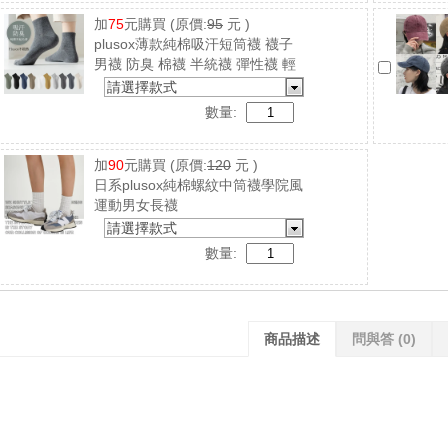
加
75
元購買
(原價:
95
元 )
plusox薄款純棉吸汗短筒襪 襪子
男襪 防臭 棉襪 半統襪 彈性襪 輕
薄透氣
請選擇款式
數量:
加
90
元購買
(原價:
120
元 )
日系plusox純棉螺紋中筒襪學院風
運動男女長襪
請選擇款式
數量:
商品描述
問與答
(0)