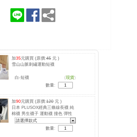
加
35
元購買
(原價:
45
元 )
雪山山脈刺繡運動短襪
白-短襪
(
現貨
)
數量:
加
90
元購買
(原價:
120
元 )
日本 PLUSOX經典三條線長襪 純
棉襪 男生襪子 運動襪 撞色 彈性
襪 吸汗 防臭
請選擇款式
數量: