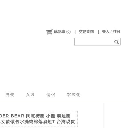
購物車
(
0
)
交易查詢
登入 / 註冊
男裝
女裝
情侶
客製化
DER BEAR 閃電街熊 小熊 泰迪熊
男女款做舊水洗純棉落肩短T 台灣現貨