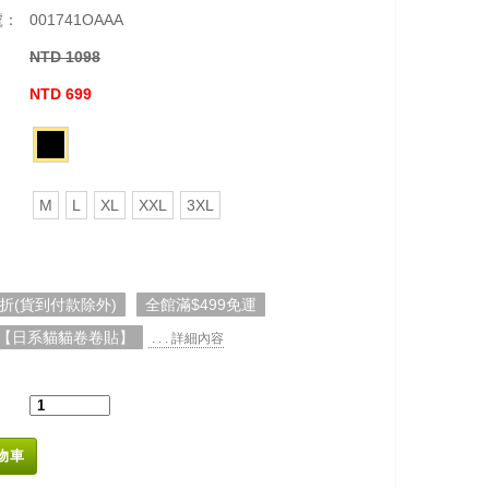
號：
001741OAAA
NTD 1098
：
NTD 699
M
L
XL
XXL
3XL
5折(貨到付款除外)
全館滿$499免運
【日系貓貓卷卷貼】
. . . 詳細內容
物車