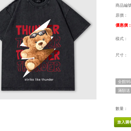
商品編
原價：
優惠價
樣式：
尺寸：
全館9
滿額送
數量：
放入購