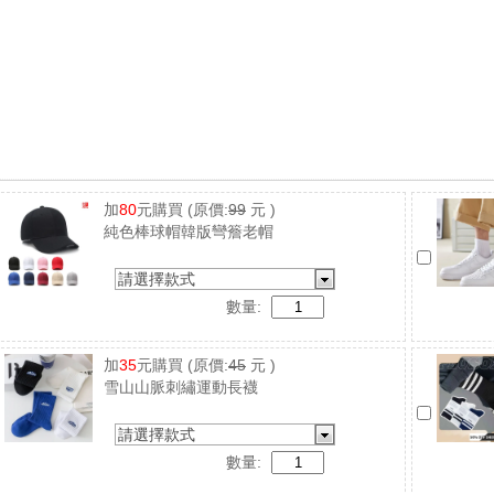
加
80
元購買
(原價:
99
元 )
純色棒球帽韓版彎簷老帽
請選擇款式
數量:
加
35
元購買
(原價:
45
元 )
雪山山脈刺繡運動長襪
請選擇款式
數量: