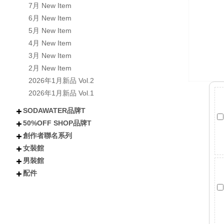
7月 New Item
6月 New Item
5月 New Item
4月 New Item
3月 New Item
2月 New Item
2026年1月新品 Vol.2
2026年1月新品 Vol.1
SODAWATER品牌T
50%OFF SHOP品牌T
不分類
全部短袖商品
全部長袖商品
全部外套COAT
喵汪星人
小熊│泰迪熊
有梗文字TEE
Y2K
美式風格
日式風格
戰國貓大人
肌肉地獄
暗黑
創作者聯名系列
不分類
所有短袖商品
所有涼感抗UV機能T
所有長袖商品
貓貓
狗狗
小熊
下午茶甜點
卡通
潮流
女裝館
不分類
沐琳星綻Universe
日下みゆき
阿香啵啵
Kono可諾
小舒舒
吃貨少女あか
奶加
鳥人瑞克斯
貝莉蒂絲
兔森森
米歪
蜜糖貓
Mineko_meow
煥悅工作室聯名
海王u魚
悠五 YuWu
擔擔麵
晴海はるみ
河豚小妞
酒咪
天奈莓璐 聯名
野生的淡水人 聯名
他(子) 聯名
夏琳(阿琳阿琳琳)聯名
雷德古雷夫 聯名
迪亞雜藝舖 聯名
熙潞姆 Shirumu聯名
嘎旋旋 聯名
霓茶 聯名
白兔兔兔聯名
Sam Bai✦ 桑唄✦聯名
咪寶 聯名
彌羽ゆう 聯名
柔一口甜 聯名
プラチナ普拉祈娜 聯名款
波風水雞 聯名
諾芙.exe聯名
鼠芝ミルチ 聯名
大鴉 聯名
蜜柑あいみ 聯名
來楽 聯名
緋嫣_睡眠ドーナツ聯名
伊德海拉ヽ 聯名
夢寐愛姆ユメビエム 聯名
吾貓ねこです聯名
阡狐Huni聯名
喇密聯名
阿栗栗聯名
皮立聯名
清玉聯名
水兔海聯名
諾櫻Noe聯名
日本曼生活聯名
萬萬丶聯名
米哇哇みわわ聯名
茶茶狐聯名
阿尼婪聯名
朶菟菈聯名
爪爪貓聯名
天奈雪羽聯名
黑狐洛克
夜某YamOuO聯名
綿羽ミルフィ
七兔なよみ聯名
小靜しずか聯名
楓棠兒聯名
嶺上荏染聯名
滔滔ラ聯名
橙雨沐沿聯名
五十鈴抹茶糰子
浮浪x飛行者
男裝館
不分類
上衣
下身
外套
女鞋
配件
配件
不分類
上衣
外套
褲子
配件
短袖
長袖
連衣裙
雪紡/針織
襯衫
套裝
背心
短褲
長褲
短裙
長裙
夾克
風衣
牛仔外套
鋪棉外套
毛衣外套
襪子
包包
不分類
帽子
眼鏡
髮妝
開運小物 fortune
短T
長袖
背心
襯衫
棒球外套/夾克
牛仔外套
風衣/大衣
鋪棉外套
短褲
長褲
棒球帽/老帽
漁夫帽
毛帽
其他帽款 others
太陽眼鏡
鏡框