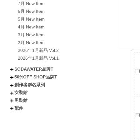
7月 New Item
6月 New Item
5月 New Item
4月 New Item
3月 New Item
2月 New Item
2026年1月新品 Vol.2
2026年1月新品 Vol.1
SODAWATER品牌T
50%OFF SHOP品牌T
不分類
全部短袖商品
全部長袖商品
全部外套COAT
喵汪星人
小熊│泰迪熊
有梗文字TEE
Y2K
美式風格
日式風格
戰國貓大人
肌肉地獄
暗黑
創作者聯名系列
不分類
所有短袖商品
所有涼感抗UV機能T
所有長袖商品
貓貓
狗狗
小熊
下午茶甜點
卡通
潮流
女裝館
不分類
Kono可諾
小舒舒
吃貨少女あか
奶加
鳥人瑞克斯
貝莉蒂絲
兔森森
米歪
蜜糖貓
Mineko_meow
煥悅工作室聯名
海王u魚
悠五 YuWu
擔擔麵
晴海はるみ
河豚小妞
酒咪
天奈莓璐 聯名
野生的淡水人 聯名
他(子) 聯名
夏琳(阿琳阿琳琳)聯名
雷德古雷夫 聯名
迪亞雜藝舖 聯名
熙潞姆 Shirumu聯名
嘎旋旋 聯名
霓茶 聯名
白兔兔兔聯名
Sam Bai✦ 桑唄✦聯名
咪寶 聯名
彌羽ゆう 聯名
柔一口甜 聯名
プラチナ普拉祈娜 聯名款
波風水雞 聯名
諾芙.exe聯名
鼠芝ミルチ 聯名
大鴉 聯名
蜜柑あいみ 聯名
來楽 聯名
緋嫣_睡眠ドーナツ聯名
伊德海拉ヽ 聯名
夢寐愛姆ユメビエム 聯名
吾貓ねこです聯名
阡狐Huni聯名
喇密聯名
阿栗栗聯名
皮立聯名
清玉聯名
水兔海聯名
諾櫻Noe聯名
日本曼生活聯名
萬萬丶聯名
米哇哇みわわ聯名
茶茶狐聯名
阿尼婪聯名
朶菟菈聯名
爪爪貓聯名
天奈雪羽聯名
黑狐洛克
夜某YamOuO聯名
阿香聯名
綿羽ミルフィ
七兔なよみ聯名
小靜しずか聯名
楓棠兒聯名
嶺上荏染聯名
滔滔ラ聯名
橙雨沐沿聯名
五十鈴抹茶糰子
浮浪x飛行者
男裝館
不分類
上衣
下身
外套
女鞋
配件
配件
不分類
上衣
外套
褲子
配件
短袖
長袖
連衣裙
雪紡/針織
襯衫
套裝
背心
短褲
長褲
短裙
長裙
夾克
風衣
牛仔外套
鋪棉外套
毛衣外套
襪子
包包
不分類
帽子
眼鏡
髮妝
開運小物 fortune
短T
長袖
背心
襯衫
棒球外套/夾克
牛仔外套
風衣/大衣
鋪棉外套
短褲
長褲
棒球帽/老帽
漁夫帽
毛帽
其他帽款 others
太陽眼鏡
鏡框