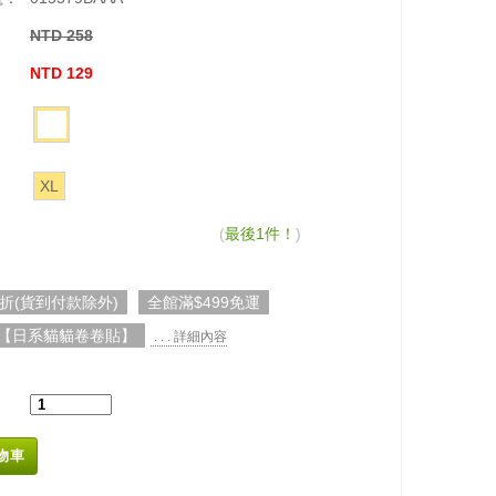
NTD 258
：
NTD 129
XL
(
最後1件！
)
5折(貨到付款除外)
全館滿$499免運
【日系貓貓卷卷貼】
. . . 詳細內容
物車