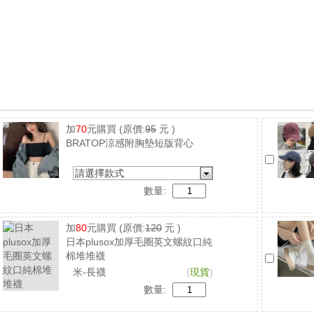
加
70
元購買
(原價:
95
元 )
BRATOP涼感附胸墊短版背心
請選擇款式
數量:
加
80
元購買
(原價:
120
元 )
日本plusox加厚毛圈英文螺紋口純
棉堆堆襪
米-長襪
(
現貨
)
數量: