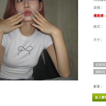
原價：
優惠價
樣式：
尺寸：
全館9
滿額送
數量：
放入購