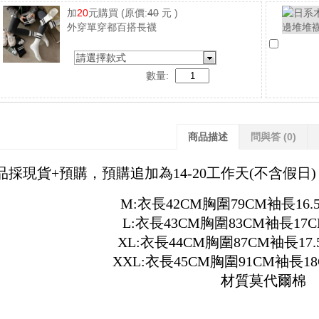
加
20
元購買
(原價:
40
元 )
外穿單穿都百搭長襪
請選擇款式
數量:
商品描述
問與答
(0)