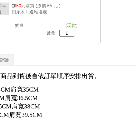
加
50
元購買
(原價:
65
元 )
日系木耳邊堆堆襪
奶白
(
現貨
)
數量:
評論