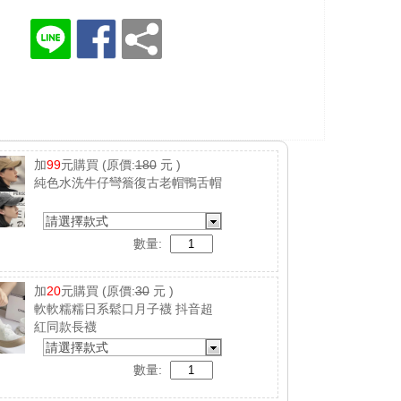
加
99
元購買
(原價:
180
元 )
純色水洗牛仔彎簷復古老帽鴨舌帽
請選擇款式
數量:
加
20
元購買
(原價:
30
元 )
軟軟糯糯日系鬆口月子襪 抖音超
紅同款長襪
請選擇款式
數量: