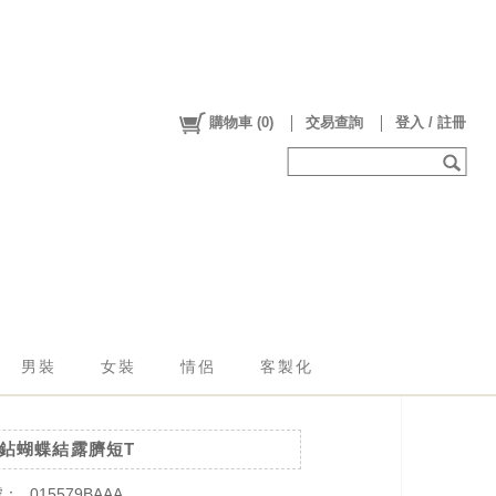
購物車
(
0
)
交易查詢
登入 / 註冊
男裝
女裝
情侶
客製化
鉆蝴蝶結露臍短T
號：
015579BAAA