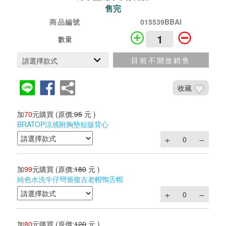
售完
商品編號
015539BBAI
數量
目前不開放銷售
收藏
加
70
元購買
(原價:
95
元 )
BRATOP涼感附胸墊短版背心
加
99
元購買
(原價:
180
元 )
純色水洗牛仔彎簷復古老帽鴨舌帽
加
80
元購買
(原價:
120
元 )