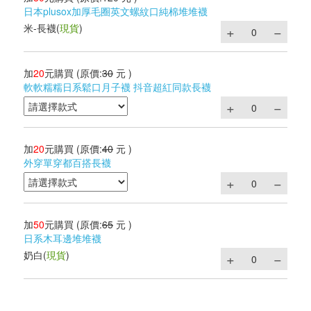
日本plusox加厚毛圈英文螺紋口純棉堆堆襪
米-長襪
(
現貨
)
加
20
元購買
(原價:
30
元 )
軟軟糯糯日系鬆口月子襪 抖音超紅同款長襪
加
20
元購買
(原價:
40
元 )
外穿單穿都百搭長襪
加
50
元購買
(原價:
65
元 )
日系木耳邊堆堆襪
奶白
(
現貨
)