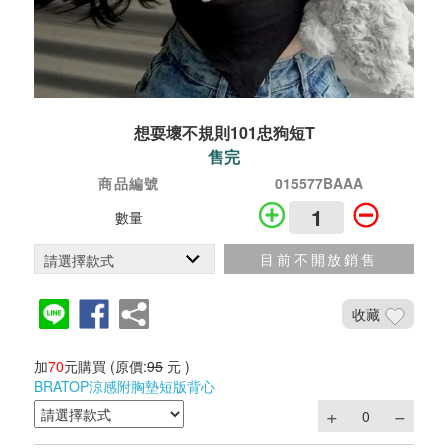
想耍壞不規則101忠狗短T
售完
商品編號
015577BAAA
數量
目前不開放銷售
收藏
加
70
元購買
(原價:
95
元 )
BRATOP涼感附胸墊短版背心