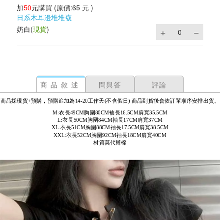
加
50
元購買
(原價:
65
元 )
日系木耳邊堆堆襪
奶白
(
現貨
)
商品敘述
問與答
評論