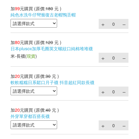
加
99
元購買
(原價:
180
元 )
純色水洗牛仔彎簷復古老帽鴨舌帽
加
80
元購買
(原價:
120
元 )
日本plusox加厚毛圈英文螺紋口純棉堆堆襪
米-長襪
(
現貨
)
加
20
元購買
(原價:
30
元 )
軟軟糯糯日系鬆口月子襪 抖音超紅同款長襪
加
20
元購買
(原價:
40
元 )
外穿單穿都百搭長襪