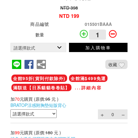
NTD 398
NTD 199
商品編號
015501BAAA
數量
加入購物車
收藏
全館95折(貨到付款除外)
全館滿$499免運
滿額送【日系貓貓卷卷貼】
...詳細內容
加
70
元購買
(原價:
95
元 )
BRATOP涼感附胸墊短版背心
加
99
元購買
(原價:
180
元 )