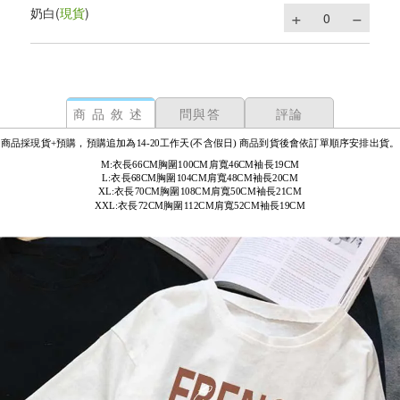
奶白
(
現貨
)
商品敘述
問與答
評論