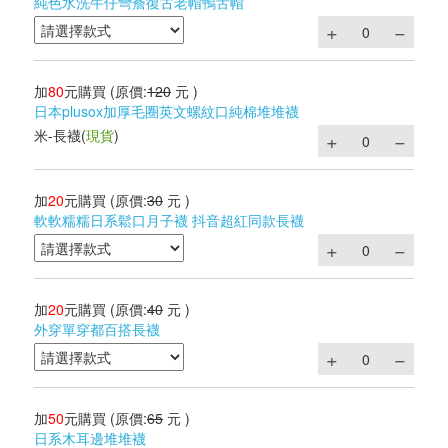
純色水洗牛仔彎簷復古老帽鴨舌帽
加
80
元購買
(原價:
120
元 )
日本plusox加厚毛圈英文螺紋口純棉堆堆襪
米-長襪
(
現貨
)
加
20
元購買
(原價:
30
元 )
軟軟糯糯日系鬆口月子襪 抖音超紅同款長襪
加
20
元購買
(原價:
40
元 )
外穿單穿都百搭長襪
加
50
元購買
(原價:
65
元 )
日系木耳邊堆堆襪