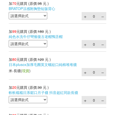
加
70
元購買
(原價:
95
元 )
BRATOP涼感附胸墊短版背心
加
99
元購買
(原價:
180
元 )
純色水洗牛仔彎簷復古老帽鴨舌帽
加
80
元購買
(原價:
120
元 )
日本plusox加厚毛圈英文螺紋口純棉堆堆襪
米-長襪
(
現貨
)
加
20
元購買
(原價:
30
元 )
軟軟糯糯日系鬆口月子襪 抖音超紅同款長襪