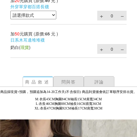
加
20
元購買
(原價:
40
元 )
外穿單穿都百搭長襪
加
50
元購買
(原價:
65
元 )
日系木耳邊堆堆襪
奶白
(
現貨
)
商品敘述
問與答
評論