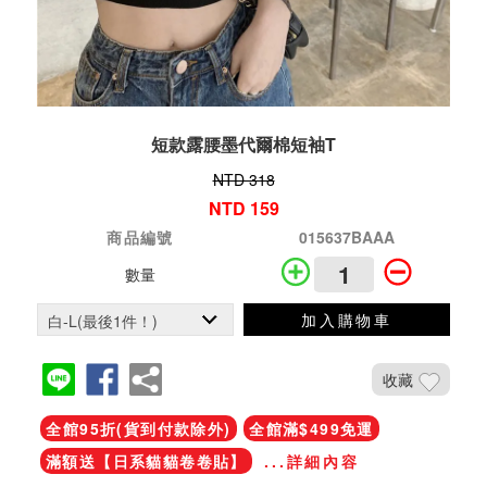
短款露腰墨代爾棉短袖T
NTD 318
NTD 159
商品編號
015637BAAA
數量
加入購物車
收藏
全館95折(貨到付款除外)
全館滿$499免運
滿額送【日系貓貓卷卷貼】
...詳細內容